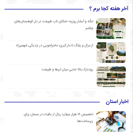
آخر هفته کجا برم ؟
تنگه و آبشار روزیه؛ خنکای ناب طبیعت در دل کوهستان‌های
چاشم
از مرال و پلنگ تا مار کبری؛ ماجراجویی در نزدیکی شهمیرزاد
رودبارک بالا؛ جایی میان ابرها و طبیعت
اخبار استان
تخصیص ۱۸ هزار میلیارد ریال از مالیات در سمنان برای
زیرساخت‌ها