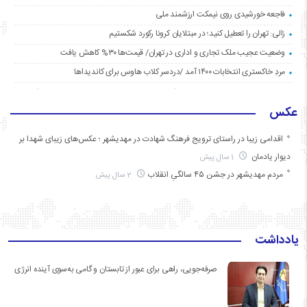
فاجعه خورشیدی روی نیمکت ارزشمند ملی
زالی: تهران را تعطیل کنید؛ در مبتلایان کرونا رکورد شکستیم
وضعیت عجیب ملک تجاری و اداری در تهران/ قیمت‌ها ۳۰% کاهش یافت
مردِ خاکستری انتخابات ۱۴۰۰ آمد /دردسر کلاب هاوس برای کاندیداها
عکس
اقدامی زیبا در راستای ترویج فرهنگ شهادت در مهدیشهر ؛ عکس‌های زیبای شهدا بر
دیوار یادمان
1 سال پیش
مردم مهدیشهر در جشن ۴۵ سالگیِ انقلاب
2 سال پیش
یادداشت
صرفه‌جویی، راهی برای عبور از تابستان و گامی به‌سوی آینده انرژی