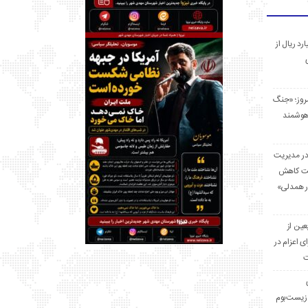
 میلیارد ریال از
مروز؛ «جنگ
هوشمند
در مدیریت
بت کاهش
قرار همدلی»
ر اربعین از
ی اعزام در
ت
زیست‌بوم