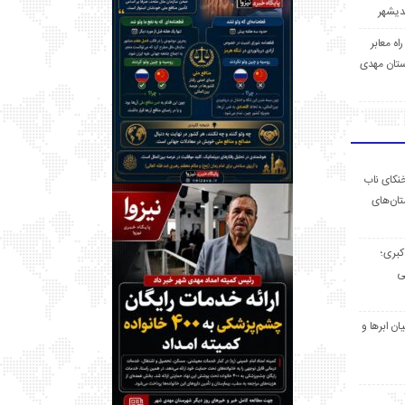
 راه معابر
تان مهدی
خنکای ناب
ان‌های
 کبری؛
ی
ان ابرها و