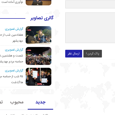
نوآوری آماده است
گالری تصاویر
گزارش تصویری:
هفتادمین شب از حم
مهدیشهر
گزارش تصویری:
پاک کردن !
ارسال نظر
شصت و هشتمین ش
حماسه مردم مهدیشه
گزارش تصویری:
۶۵ شب از حماسه 
ها گذشت
جدید
محبوب
تص