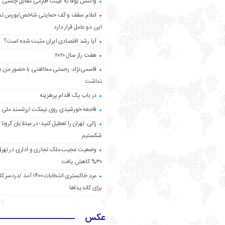
واکنش یوفا به غیبت طارمی مقابل چلسی
اعلام سقف و کف حمایتی شاخص/بورس ت
این دو عامل قرار دارد
آیا رشد اقتصادی ایران مثبت شده است؟
هفت راز سال ۲۰۲۰
قاسمی‌نژاد: رحمتی مخالفتی با حضور من د
نداشت
در باب یک اقدام پرهزینه
فاجعه خورشیدی روی نیمکت ارزشمند ملی
زالی: تهران را تعطیل کنید؛ در مبتلایان کرونا 
شکستیم
وضعیت عجیب ملک تجاری و اداری در تهران
۳۰% کاهش یافت
مردِ خاکستری انتخابات ۱۴۰۰ آ
برای کاندیداها
عکس