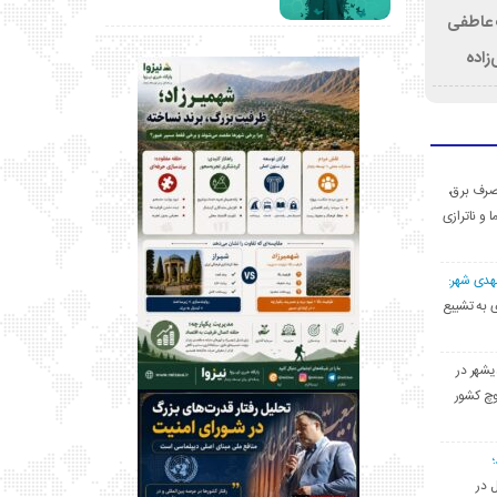
ت عاطفی
زاده
ی مصرف برق،
ا و ناترازی
مهدی شهر:
یشهری به تشییع
یشهر در
وچ کشور
ل در