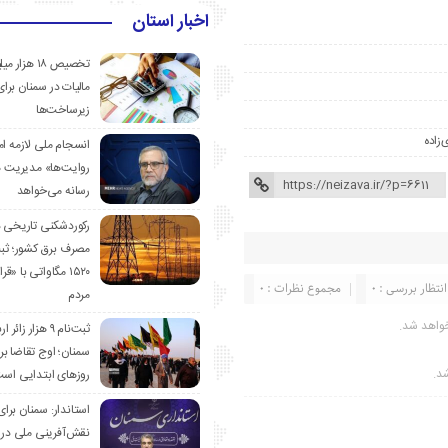
اخبار استان
تخصیص ۱۸ هزار
مالیات در سمنان برای
زیرساخت‌ها
‌زاده
انسجام ملی لازمه ا
روایت‌ها» مدیریت 
رسانه می‌خواهد
رکوردشکنی تاریخی 
مصرف برق کشور؛ ث
۱۵۲۰ مگاواتی با «
انتظار بررسی : 0
مجموع نظرات : 0
مردم
واهد شد.
ثبت‌نام ۹ هزار زائ
سمنان؛ اوج تقاضا برا
شد.
روزهای ابتدایی اس
استاندار: سمنان برای
نقش‌آفرینی ملی در 