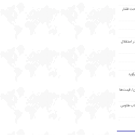
حت فشار
ر استقلال
رکورد
/ قیمت‌ها
مد /دردسر کلاب هاوس