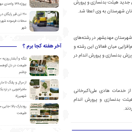
س جدید هیئت بدنسازی و پرورش
پروژه۱۳۸ واحدی مهدیشهر
نان شهرستان به وی اعطا شد.
۲۱۰ تن قیر رایگان در
محلات فرسوده شهرس
شهر
 شهرستان مهدیشهر در رشته‌های
آخر هفته کجا برم ؟
م‌افزایی میان فعالان این رشته و
رزش بدنسازی و پرورش اندام در
تنگه و آبشار روزیه؛ 
طبیعت در دل کوهست
چاشم
از مرال و پلنگ تا مار
ماجراجویی در نزدیک
 از خدمات هادی علی‌اکبرخانی
شهمیرزاد
ئت بدنسازی و پرورش اندام
رودبارک بالا؛ جایی می
ند.
طبیعت