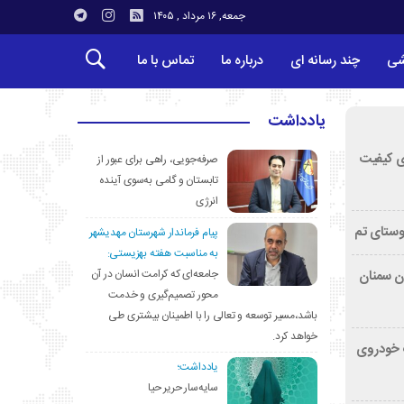
جمعه, ۱۶ مرداد , ۱۴۰۵
شی
چند رسانه ای
درباره ما
تماس با ما
یادداشت
ی کیفیت
صرفه‌جویی، راهی برای عبور از
تابستان و گامی به‌سوی آینده
انرژی
وستای تم
پیام فرماندار شهرستان مهدیشهر
به مناسبت هفته بهزیستی:
جامعه‌ای که کرامت انسان در آن
تان سمنان
محور تصمیم‌گیری و خدمت
باشد،مسیر توسعه و تعالی را با اطمینان بیشتری طی
خواهد کرد.
کشف خودروی
یادداشت؛
سایه‌سار حریر حیا