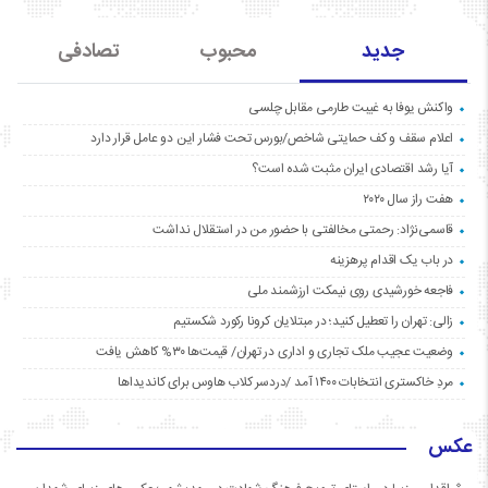
جدید
محبوب
تصادفی
واکنش یوفا به غیبت طارمی مقابل چلسی
اعلام سقف و کف حمایتی شاخص/بورس تحت فشار این دو عامل قرار دارد
آیا رشد اقتصادی ایران مثبت شده است؟
هفت راز سال ۲۰۲۰
قاسمی‌نژاد: رحمتی مخالفتی با حضور من در استقلال نداشت
در باب یک اقدام پرهزینه
فاجعه خورشیدی روی نیمکت ارزشمند ملی
زالی: تهران را تعطیل کنید؛ در مبتلایان کرونا رکورد شکستیم
وضعیت عجیب ملک تجاری و اداری در تهران/ قیمت‌ها ۳۰% کاهش یافت
مردِ خاکستری انتخابات ۱۴۰۰ آمد /دردسر کلاب هاوس برای کاندیداها
عکس