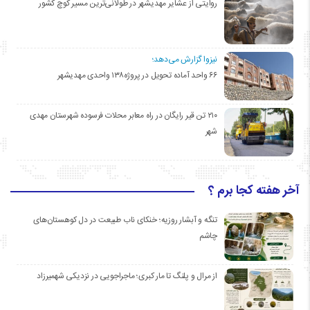
روایتی از عشایر مهدیشهر در طولانی‌ترین مسیر کوچ کشور
نیزوا گزارش می‌دهد؛
۶۶ واحد آماده تحویل در پروژه۱۳۸ واحدی مهدیشهر
۲۱۰ تن قیر رایگان در راه معابر محلات فرسوده شهرستان مهدی
شهر
آخر هفته کجا برم ؟
تنگه و آبشار روزیه؛ خنکای ناب طبیعت در دل کوهستان‌های
چاشم
از مرال و پلنگ تا مار کبری؛ ماجراجویی در نزدیکی شهمیرزاد