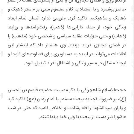
از تکنولوژی و فضای مجازی، آن را یکی از بسترهای غفلت در عصر
حاضر برشمرد و با استناد به کلام معصوم مبنی بر «استر ذهبک و
ذهابک و مذهبک»، تاکید کرد: «لزومی ندارد انسان تمام ابعاد
زندگی خود، از جمله دارایی‌ها (ذهب)، رفت‌وآمدها و روابط
(ذهاب) و حتی جزئیات عقاید سیاسی و شخصی خود (مذهب) را
در فضای مجازی فریاد بزند». وی هشدار داد که انتشار این
اطلاعات می‌تواند در آینده به دستاویزی برای قضاوت‌های نابجا و
ایجاد مشکل در مسیر زندگی و اشتغال افراد تبدیل شود.
حجت‌الاسلام شاهچراغی با ذکر مصیبت حضرت قاسم بن الحسن
(ع)، بر ضرورت تجدید بیعت مستمر با امام زمان (عج) تاکید کرد
و یاران سیدالشهدا را قله رشادت و اخلاص نامید که حتی در شب
عاشورا نیز دست از بیعت با ولی خدا برنداشتند.