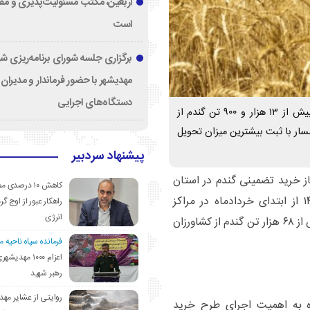
اربعین، مکتب مسئولیت‌پذیری و م
است
برگزاری جلسه شورای برنامه‌ریزی ش
مهدیشهر با حضور فرماندار و مدیران
دستگاه‌های اجرایی
مدیرکل غله و خدمات بازرگانی استان سمنان گفت: تاکنون بیش از ۱۳ هزار و ۹۰۰ تن گندم از
ار با ثبت بیشترین میزان تحویل
پیشنهاد سردبیر
غاز خرید تضمینی گندم در استان
کاهش ۱۰ درصد
سمنان خبر داد و گفت: خرید تضمینی گندم سال ۱۴۰۵ از ابتدای خردادماه در مراکز
راهکار عبور از اوج گرم
انرژی
تعیین‌شده آغاز شده و پیش‌بینی می‌شود در مجموع بیش از ۶۸ هزار تن گندم از کشاورزان
فرمانده سپاه ناحیه 
اعزام ۱۰۰۰ مهد
رهبر شهید
روایتی از عشایر مهد
ره به اهمیت اجرای طرح خرید