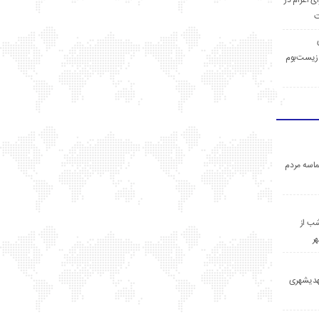
ی اعزام در
ت
زیست‌بوم
اسه مردم
ب از
ر
مهدیشهری