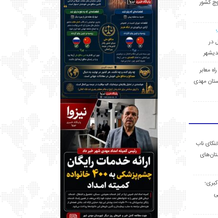
وچ کشور
ل در
 راه معابر
تان مهدی
خنکای ناب
ان‌های
 کبری؛
ی