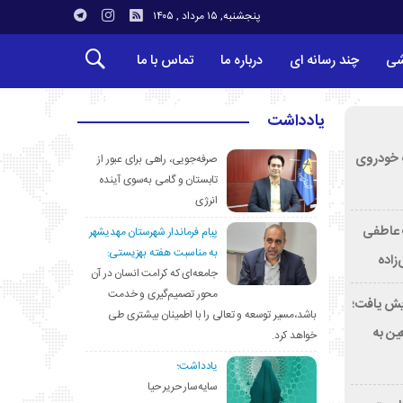
پنجشنبه, ۱۵ مرداد , ۱۴۰۵
شی
چند رسانه ای
درباره ما
تماس با ما
یادداشت
کشف خودروی
صرفه‌جویی، راهی برای عبور از
تابستان و گامی به‌سوی آینده
انرژی
ت عاطفی
پیام فرماندار شهرستان مهدیشهر
به مناسبت هفته بهزیستی:
زاده
جامعه‌ای که کرامت انسان در آن
محور تصمیم‌گیری و خدمت
۴ درصد افزایش یافت؛
باشد،مسیر توسعه و تعالی را با اطمینان بیشتری طی
کب اربعین به
خواهد کرد.
یادداشت؛
سایه‌سار حریر حیا