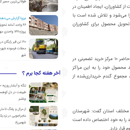
طولانی‌ترین مسیر ک
از کشاورزان، ایجاد اطمینان در
را می‌شود و تلاش شده است با
نیزوا گزارش می‌دهد؛
 تحویل محصول برای کشاورزان
۶۶ واحد آماده تحوی
پروژه۱۳۸ واحدی مهدیشهر
۲۱۰ تن قیر رایگان در
محلات فرسوده شهرس
شهر
وی با اشاره به روند خرید گندم تا امروز افزود: در حال حاضر ۱۰ مرکز خرید تضمینی در
د محصول خود را به این مراکز
آخر هفته کجا برم ؟
 مجموع گندم خریداری‌شده از
تنگه و آبشار روزیه؛ 
طبیعت در دل کوهست
چاشم
از مرال و پلنگ تا مار
ی مختلف استان گفت: شهرستان
ماجراجویی در نزدیک
ترین میزان خرید را به خود اختصاص داده است
شهمیرزاد