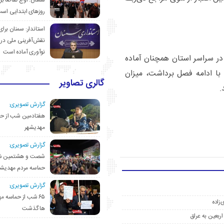
سمنان؛ اوج تقاضا برا
روزهای ابتدایی اس
استاندار: سمنان برای
نقش‌آفرینی ملی در 
نوآوری آماده است
در سراسر استان همچنان آماده
با ادامه فصل برداشت، میزان
گالری تصاویر
.
گزارش تصویری:
هفتادمین شب از حم
مهدیشهر
گزارش تصویری:
شصت و هشتمین ش
حماسه مردم مهدیشه
گزارش تصویری:
۶۵ شب از حماسه 
‌زاده
ها گذشت