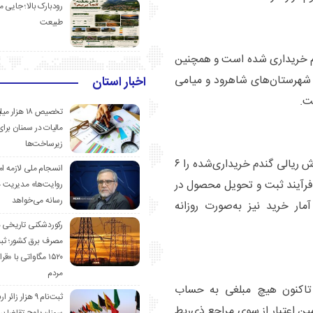
رودبارک بالا؛ جایی می
طبیعت
هرستان سمنان نیز تاکنون ۶۶۷ تن گندم خریداری شده است و همچنین
تن گزارش شده و در شهرستان‌های شاهرود و میامی
اخبار استان
تخصیص ۱۸ هزار
مالیات در سمنان برای
زیرساخت‌ها
مدیرکل غله و خدمات بازرگانی استان سمنان در ادامه ارزش ریالی گندم خریداری‌شده را ۶
انسجام ملی لازمه ا
 کرد و افزود: فرآیند ثبت و تحویل محصول در
روایت‌ها» مدیریت 
رسانه می‌خواهد
ار خرید نیز به‌صورت روزانه
رکوردشکنی تاریخی 
مصرف برق کشور؛ ث
۱۵۲۰ مگاواتی با «
مردم
: تاکنون هیچ مبلغی به حساب
ثبت‌نام ۹ هزار زائ
ن اعتبار از سوی مراجع ذی‌ربط