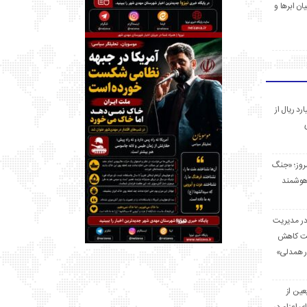
ان ابرها و
 میلیارد ریال از
مروز؛ «جنگ
هوشمند
در مدیریت
بت کاهش
قرار همدلی»
ر اربعین از