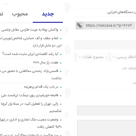
ن دستگاه‌های اجرایی
جدید
محبوب
تص
واکنش یوفا به غیبت طارمی مقابل چلسی
اعلام سقف و کف حمایتی شاخص/بورس ت
این دو عامل قرار دارد
آیا رشد اقتصادی ایران مثبت شده است؟
انتظار بررسی : 0
مجموع نظرات : 0
هفت راز سال ۲۰۲۰
واهد شد.
قاسمی‌نژاد: رحمتی مخالفتی با حضور من د
نداشت
شد.
در باب یک اقدام پرهزینه
فاجعه خورشیدی روی نیمکت ارزشمند ملی
زالی: تهران را تعطیل کنید؛ در مبتلایان کرونا 
شکستیم
وضعیت عجیب ملک تجاری و اداری در تهران
۳۰% کاهش یافت
مردِ خاکستری انتخابات ۱۴۰۰ آ