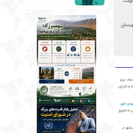
قاومت
هرستان
ی مصرف برق،
ا و ناترازی
مهدی شهر:
یشهری به تشییع
یشهر در