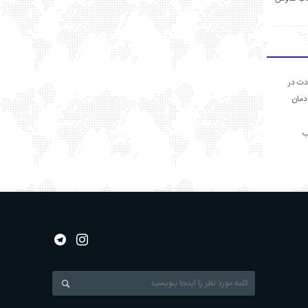
دت در
ادمان