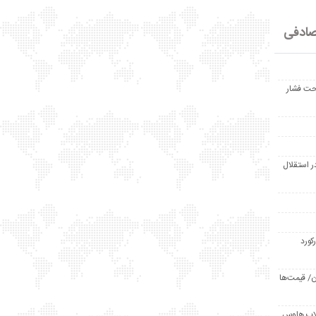
ادفی
حت فشار
ر استقلال
رکورد
/ قیمت‌ها
مد /دردسر کلاب هاوس