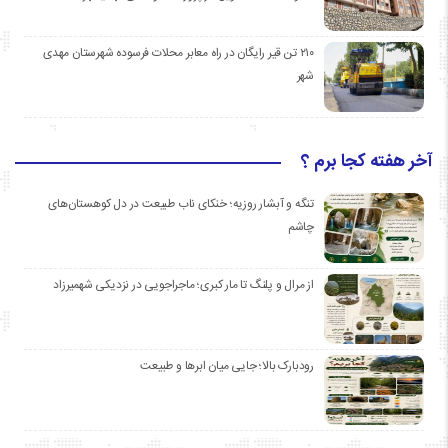
۲۱۰ تن قیر رایگان در راه معابر محلات فرسوده شهرستان مهدی
شهر
آخر هفته کجا برم ؟
تنگه و آبشار روزیه؛ خنکای ناب طبیعت در دل کوهستان‌های
چاشم
از مرال و پلنگ تا مار کبری؛ ماجراجویی در نزدیکی شهمیرزاد
رودبارک بالا؛ جایی میان ابرها و طبیعت