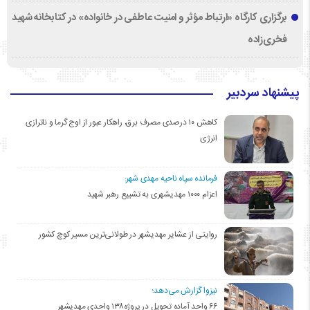
برگزاری کارگاه «ارتباط مؤثر و امنیت عاطفی در خانواده» در کتابخانه شهید
فخری‌زاده
پیشنهاد سردبیر
کاهش ۱۰ درصدی مصرف برق، راهکار عبور از اوج گرما و ناترازی
انرژی
فرمانده سپاه ناحیه مهدی شهر:
اعزام ۱۰۰۰ مهدیشهری به تشییع رهبر شهید
روایتی از عشایر مهدیشهر در طولانی‌ترین مسیر کوچ کشور
نیزوا گزارش می‌دهد؛
۶۶ واحد آماده تحویل در پروژه۱۳۸ واحدی مهدیشهر