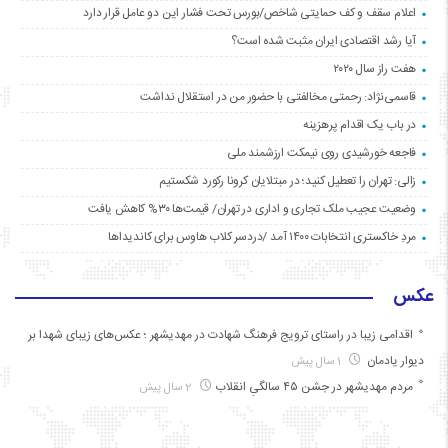
اعلام سقف و کف حمایتی شاخص/بورس تحت فشار این دو عامل قرار دارد
آیا رشد اقتصادی ایران مثبت شده است؟
هفت راز سال ۲۰۲۰
قاسمی‌نژاد: رحمتی مخالفتی با حضور من در استقلال نداشت
در باب یک اقدام پرهزینه
فاجعه خورشیدی روی نیمکت ارزشمند ملی
زالی: تهران را تعطیل کنید؛ در مبتلایان کرونا رکورد شکستیم
وضعیت عجیب ملک تجاری و اداری در تهران/ قیمت‌ها ۳۰% کاهش یافت
مردِ خاکستری انتخابات ۱۴۰۰ آمد /دردسر کلاب هاوس برای کاندیداها
عکس
اقدامی زیبا در راستای ترویج فرهنگ شهادت در مهدیشهر ؛ عکس‌های زیبای شهدا بر
دیوار یادمان
1 سال پیش
مردم مهدیشهر در جشن ۴۵ سالگیِ انقلاب
2 سال پیش