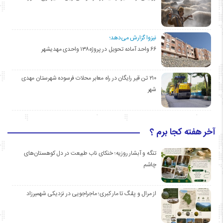
نیزوا گزارش می‌دهد؛
۶۶ واحد آماده تحویل در پروژه۱۳۸ واحدی مهدیشهر
۲۱۰ تن قیر رایگان در راه معابر محلات فرسوده شهرستان مهدی
شهر
آخر هفته کجا برم ؟
تنگه و آبشار روزیه؛ خنکای ناب طبیعت در دل کوهستان‌های
چاشم
از مرال و پلنگ تا مار کبری؛ ماجراجویی در نزدیکی شهمیرزاد