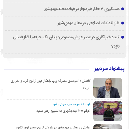
دستگیری ۳ حفار غیرمجاز در فولادمحله مهدیشهر
آغاز اقدامات اصلاحی در معابر مهدی‌شهر
آینده خبرنگاری در عصر هوش مصنوعی؛ پایان یک حرفه یا آغاز فصلی
تازه؟
پیشنهاد سردبیر
کاهش ۱۰ درصدی مصرف برق، راهکار عبور از اوج گرما و ناترازی
انرژی
فرمانده سپاه ناحیه مهدی شهر:
اعزام ۱۰۰۰ مهدیشهری به تشییع رهبر شهید
روایتی از عشایر مهدیشهر در طولانی‌ترین مسیر کوچ کشور