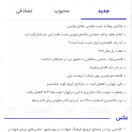
جدید
محبوب
تصادفی
واکنش یوفا به غیبت طارمی مقابل چلسی
اعلام سقف و کف حمایتی شاخص/بورس تحت فشار این دو عامل قرار دارد
آیا رشد اقتصادی ایران مثبت شده است؟
هفت راز سال ۲۰۲۰
قاسمی‌نژاد: رحمتی مخالفتی با حضور من در استقلال نداشت
در باب یک اقدام پرهزینه
فاجعه خورشیدی روی نیمکت ارزشمند ملی
زالی: تهران را تعطیل کنید؛ در مبتلایان کرونا رکورد شکستیم
وضعیت عجیب ملک تجاری و اداری در تهران/ قیمت‌ها ۳۰% کاهش یافت
مردِ خاکستری انتخابات ۱۴۰۰ آمد /دردسر کلاب هاوس برای کاندیداها
عکس
اقدامی زیبا در راستای ترویج فرهنگ شهادت در مهدیشهر ؛ عکس‌های زیبای شهدا بر