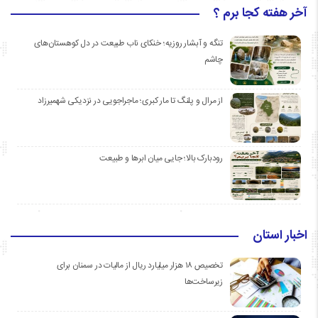
آخر هفته کجا برم ؟
تنگه و آبشار روزیه؛ خنکای ناب طبیعت در دل کوهستان‌های
چاشم
از مرال و پلنگ تا مار کبری؛ ماجراجویی در نزدیکی شهمیرزاد
رودبارک بالا؛ جایی میان ابرها و طبیعت
اخبار استان
تخصیص ۱۸ هزار میلیارد ریال از مالیات در سمنان برای
زیرساخت‌ها