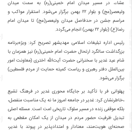
عشاء، در مسیر میدان امام خمینی(ره) به سمت میدان
ولیعصر(عج) و بلوار ۲۲ بهمن برگزار می‌شود. استقرار مواکب و
مراسم جشن در حدفاصل میدان ولیعصر(عج) تا میدان امام
رضا(ع) (بلوار ۲۲ بهمن) انجام می‌گردد.
رئیس اداره تبلیغات اسلامی مهدیشهر تصریح کرد: ویژه‌برنامه
بزرگداشت سالگرد ارتحال حضرت امام خمینی(ره) نیز همزمان با
شام عید غدیر با سخنرانی حضرت آیت‌الله اختری (معاونت امور
بین‌الملل دفتر رهبری و ریاست کمیته حمایت از مردم فلسطین)
برگزار می‌شود.
پهلوانی فر با تأکید بر جایگاه محوری غدیر در فرهنگ تشیع
،خاطرنشان کرد: غدیر در جامعه امروز ما نه یک مناسبت منفصل،
بلکه موقفی زنده در مسیر سلوک تاریخی امت است. مسئله اصلی
تبدیل ظرفیت حضور مردم در میدان از یک امکان مقطعی به
صحنه‌ای هویت‌مند، معنادار و امتدادپذیر در پیوند با غدیر،