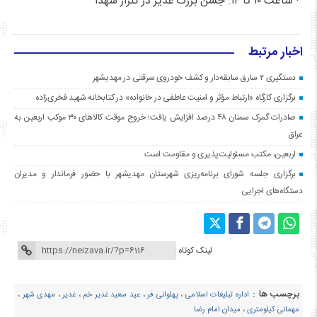
· ساعت ۱۰ تا ۱۴: جشن بزرگ غدیر در گلزار شهدا
اخبار مرتبط
دستگیری ۲ سارق سابقه‌دار و کشف خودروی سرقتی در مهدیشهر
برگزاری کارگاه «ارتباط مؤثر و امنیت عاطفی در خانواده» در کتابخانه شهید فخری‌زاده
صادرات گمرک سمنان ۴۸ درصد افزایش یافت؛ خروج موقت کالاهای ۳۰ موکب اربعین به
عراق
اربعین، مکتب مسئولیت‌پذیری و مقاومت است
برگزاری جلسه شورای برنامه‌ریزی شهرستان مهدیشهر با حضور فرماندار و مدیران
دستگاه‌های اجرایی
لینک کوتاه
برچسب ها :
اداره تبلیغات اسلامی
،
پهلوانی فر
،
عید سعید غدیر خم
،
غدیر
،
مهدی شهر
،
مهمانی کیلومتری
،
میدان امام رضا