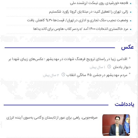
فاجعه خورشیدی روی نیمکت ارزشمند ملی
زالی: تهران را تعطیل کنید؛ در مبتلایان کرونا رکورد شکستیم
وضعیت عجیب ملک تجاری و اداری در تهران/ قیمت‌ها ۳۰% کاهش یافت
مردِ خاکستری انتخابات ۱۴۰۰ آمد /دردسر کلاب هاوس برای کاندیداها
عکس
اقدامی زیبا در راستای ترویج فرهنگ شهادت در مهدیشهر ؛ عکس‌های زیبای شهدا بر
دیوار یادمان
1 سال پیش
مردم مهدیشهر در جشن ۴۵ سالگیِ انقلاب
2 سال پیش
یادداشت
صرفه‌جویی، راهی برای عبور از تابستان و گامی به‌سوی آینده انرژی