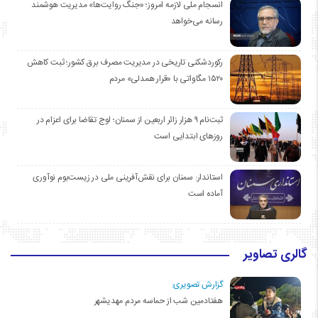
انسجام ملی لازمه امروز؛ «جنگ روایت‌ها» مدیریت هوشمند
رسانه می‌خواهد
رکوردشکنی تاریخی در مدیریت مصرف برق کشور؛ ثبت کاهش
۱۵۲۰ مگاواتی با «قرار همدلی» مردم
ثبت‌نام ۹ هزار زائر اربعین از سمنان؛ اوج تقاضا برای اعزام در
روزهای ابتدایی است
استاندار: سمنان برای نقش‌آفرینی ملی در زیست‌بوم نوآوری
آماده است
گالری تصاویر
گزارش تصویری:
هفتادمین شب از حماسه مردم مهدیشهر