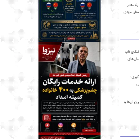
 راه معابر
تان مهدی
خنکای ناب
ان‌های
 کبری؛
ی
ان ابرها و