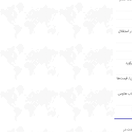
ر استقلال
رکورد
/ قیمت‌ها
مد /دردسر کلاب هاوس
دت در