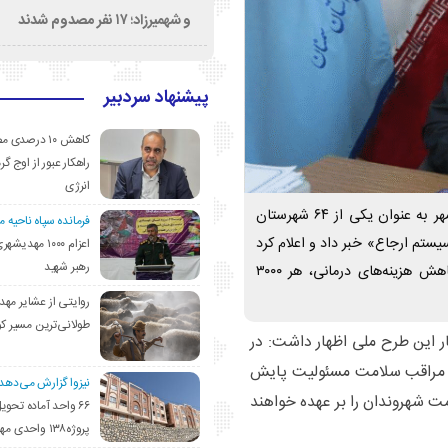
و شهمیرزاد؛ ۱۷ نفر مصدوم شدند
پیشنهاد سردبیر
کاهش ۱۰ درصد
راهکار عبور از اوج گرم
انرژی
رئیس دانشگاه علوم پزشکی استان سمنان از انتخاب مهدیشهر به عنوان یکی از ۶۴ شهرستان
فرمانده سپاه ناحیه 
ستم ارجاع» خبر داد و اعلام کرد
اعزام ۱۰۰۰ مهد
رهبر شهید
که از ۲۵ خردادماه، با هدف تحقق عدالت در سلامت و کاهش هزینه‌های درمانی، هر ۳۰۰۰
روایتی از عشایر مهد
طولانی‌ترین مسیر ک
ر این طرح ملی اظهار داشت: در
 یک پزشک و دو مراقب سلامت مسئولیت پایش
نیزوا گزارش می‌دهد؛
 شهروندان را بر عهده خواهند
۶۶ واحد آماده تحوی
پروژه۱۳۸ واحدی مهدیشهر