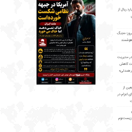
 میلیارد ریال از
مروز؛ «جنگ
هوشمند
در مدیریت
بت کاهش
قرار همدلی»
ر اربعین از
ی اعزام در
ت
زیست‌بوم