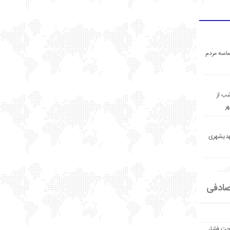
اسه مردم
ب از
ر
مهدیشهری
ادفی
حت فشار