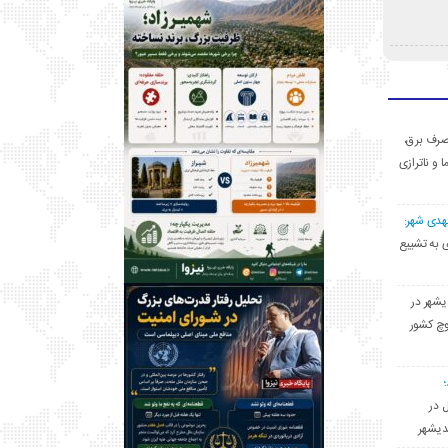
ی مصرف برق،
ا و ناترازی
مهدی شهر:
یشهری به تشییع
یشهر در
وچ کشور
ل در