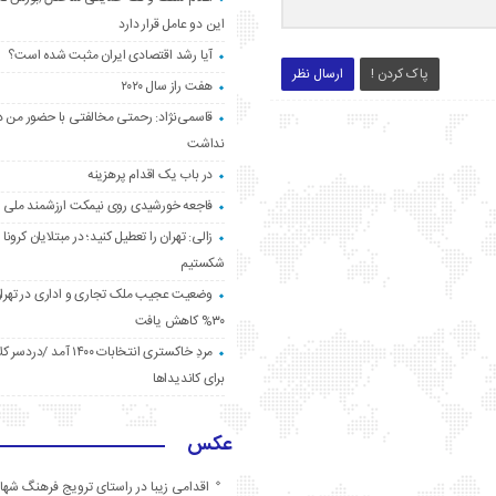
این دو عامل قرار دارد
آیا رشد اقتصادی ایران مثبت شده است؟
پاک کردن !
ارسال نظر
هفت راز سال ۲۰۲۰
قاسمی‌نژاد: رحمتی مخالفتی با حضور من د
نداشت
در باب یک اقدام پرهزینه
فاجعه خورشیدی روی نیمکت ارزشمند ملی
زالی: تهران را تعطیل کنید؛ در مبتلایان کرونا 
شکستیم
وضعیت عجیب ملک تجاری و اداری در تهران
۳۰% کاهش یافت
مردِ خاکستری انتخابات ۱۴۰۰ آ
برای کاندیداها
عکس
اقدامی زیبا در راستای ترویج فرهنگ شها