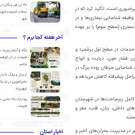
۲۱۰ تن قیر رایگان در
متخصصان غیرضروری است، تأکید کرد که در
محلات فرسوده شهرس
ظیفه شناسایی بیماری‌ها و در
شهر
ستری (سطح سوم) را بر عهده
آخر هفته کجا برم ؟
ن خدمات در سطح اول برشمرد و
تنگه و آبشار روزیه؛ 
طبیعت در دل کوهست
چون فشار خون، دیابت و انواع
چاشم
، شناسایی سرطان روده بزرگ در
از مرال و پلنگ تا مار
ان را تا ۱۱ برابر نسبت به مراحل پیشرفته کاهش می‌دهد و
ماجراجویی در نزدیک
شهمیرزاد
 کامل زیرساخت‌ها در شهرستان
رودبارک بالا؛ جایی می
طبیعت
صص در رشته‌های داخلی، زنان، قلب، مغز و
تند.
مارستان ۱۵ خرداد مهدیشهر در مدیریت بحران‌های اخیر و
اخبار استان