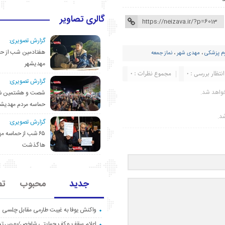
گالری تصاویر
گزارش تصویری:
هفتادمین شب از حم
م پزشکی
،
مهدی شهر
،
نماز جمعه
مهدیشهر
انتظار بررسی : 0
مجموع نظرات : 0
گزارش تصویری:
واهد شد.
شصت و هشتمین ش
حماسه مردم مهدیشه
شد.
گزارش تصویری:
۶۵ شب از حماسه 
ها گذشت
جدید
محبوب
تص
واکنش یوفا به غیبت طارمی مقابل چلسی
اعلام سقف و کف حمایتی شاخص/بورس ت