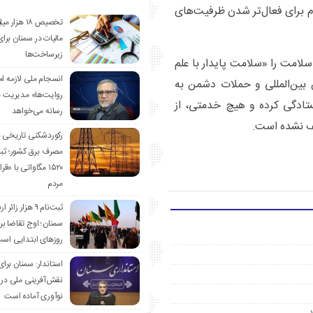
م برای فعال‌تر شدن ظرفیت‌های
تخصیص ۱۸ هزار
مالیات در سمنان برای
زیرساخت‌ها
امت را «سلامت پایدار با علم
انسجام ملی لازمه ا
 بین‌المللی و حملات دشمن به
روایت‌ها» مدیریت 
ستادگی کرده و هیچ خدمتی، از
رسانه می‌خواهد
قف نشده است.
رکوردشکنی تاریخی 
مصرف برق کشور؛ ث
۱۵۲۰ مگاواتی با «
مردم
ثبت‌نام ۹ هزار زائ
سمنان؛ اوج تقاضا برا
روزهای ابتدایی اس
استاندار: سمنان برای
نقش‌آفرینی ملی در 
نوآوری آماده است