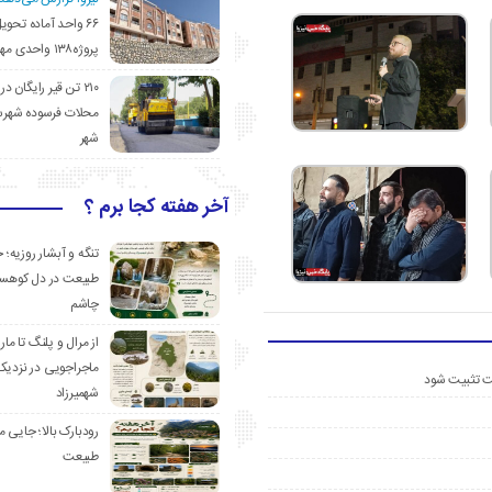
۶۶ واحد آماده تحوی
پروژه۱۳۸ واحدی مهدیشهر
۲۱۰ تن قیر رایگان در
محلات فرسوده شهرس
شهر
آخر هفته کجا برم ؟
تنگه و آبشار روزیه؛ 
طبیعت در دل کوهست
چاشم
از مرال و پلنگ تا مار
ماجراجویی در نزدیک
ست تثبیت شود
شهمیرزاد
رودبارک بالا؛ جایی می
طبیعت