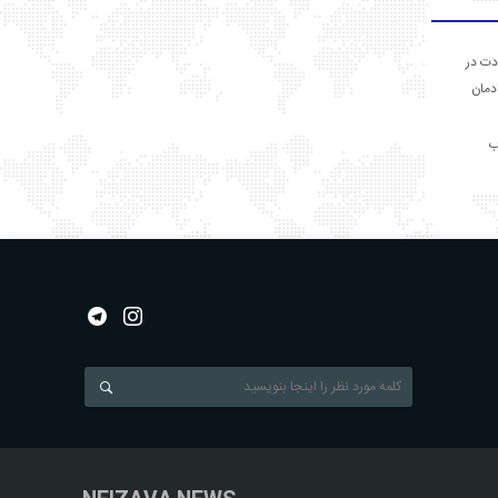
دت در
ادمان