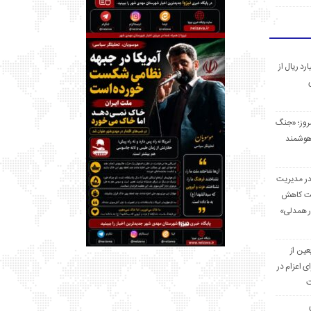
 میلیارد ریال از
مروز؛ «جنگ
هوشمند
در مدیریت
بت کاهش
قرار همدلی»
ر اربعین از
ی اعزام در
ت