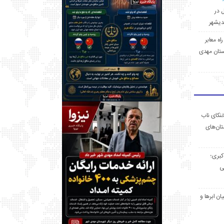
ل در
 راه معابر
تان مهدی
خنکای ناب
ان‌های
 کبری؛
ی
ان ابرها و