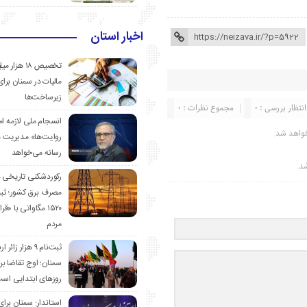
اخبار استان
تخصیص ۱۸ هزار
مالیات در سمنان برای
زیرساخت‌ها
انتظار بررسی : 0
مجموع نظرات : 0
انسجام ملی لازمه ا
واهد شد.
روایت‌ها» مدیریت 
رسانه می‌خواهد
شد.
رکوردشکنی تاریخی 
مصرف برق کشور؛ ث
۱۵۲۰ مگاواتی با «
مردم
ثبت‌نام ۹ هزار زائ
سمنان؛ اوج تقاضا برا
روزهای ابتدایی اس
استاندار: سمنان برای