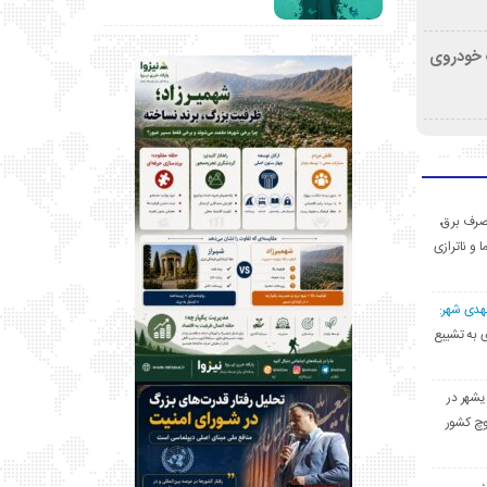
کشف خودروی
ی مصرف برق،
ا و ناترازی
مهدی شهر:
یشهری به تشییع
یشهر در
وچ کشور