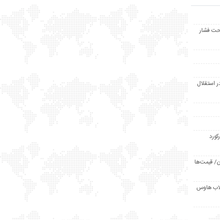
حت فشار
ر استقلال
رکورد
/ قیمت‌ها
مد /دردسر کلاب هاوس