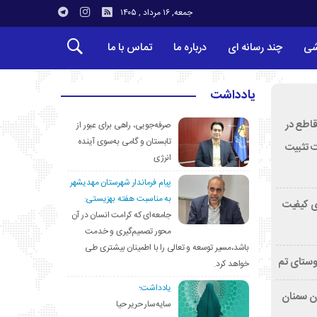
جمعه, ۱۶ مرداد , ۱۴۰۵
شی
چند رسانه ای
درباره ما
تماس با ما
یادداشت
قاطع در
صرفه‌جویی، راهی برای عبور از
تابستان و گامی به‌سوی آینده
ت تثبیت
انرژی
پیام فرماندار شهرستان مهدیشهر
به مناسبت هفته بهزیستی:
ی کیفیت
جامعه‌ای که کرامت انسان در آن
محور تصمیم‌گیری و خدمت
باشد،مسیر توسعه و تعالی را با اطمینان بیشتری طی
وستای تم
خواهد کرد.
یادداشت؛
تان سمنان
سایه‌سار حریر حیا