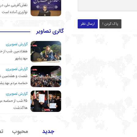
نقش‌آفرینی ملی در 
نوآوری آماده است
پاک کردن !
ارسال نظر
گالری تصاویر
گزارش تصویری:
هفتادمین شب از حم
مهدیشهر
گزارش تصویری:
شصت و هشتمین ش
حماسه مردم مهدیشه
گزارش تصویری:
۶۵ شب از حماسه 
ها گذشت
جدید
محبوب
تص