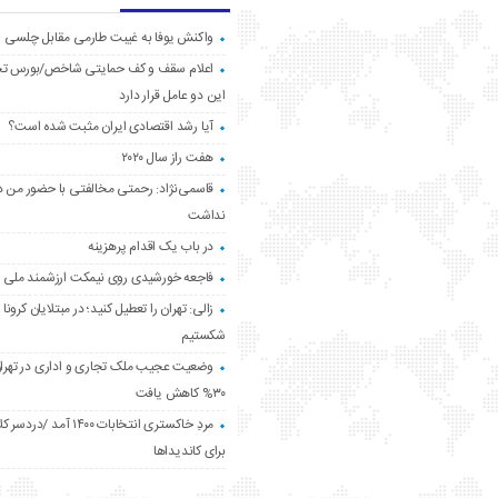
واکنش یوفا به غیبت طارمی مقابل چلسی
اعلام سقف و کف حمایتی شاخص/بورس ت
این دو عامل قرار دارد
آیا رشد اقتصادی ایران مثبت شده است؟
هفت راز سال ۲۰۲۰
قاسمی‌نژاد: رحمتی مخالفتی با حضور من د
نداشت
در باب یک اقدام پرهزینه
فاجعه خورشیدی روی نیمکت ارزشمند ملی
زالی: تهران را تعطیل کنید؛ در مبتلایان کرونا 
شکستیم
وضعیت عجیب ملک تجاری و اداری در تهران
۳۰% کاهش یافت
مردِ خاکستری انتخابات ۱۴۰۰ آ
برای کاندیداها