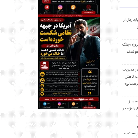
 میلیارد ریال از
مروز؛ «جنگ
هوشمند
در مدیریت
بت کاهش
قرار همدلی»
ر اربعین از
ی اعزام در
ت
زیست‌بوم