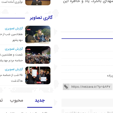
دای بالگرد، یاد و خاطره این
نوآوری آماده است
گالری تصاویر
گزارش تصویری:
هفتادمین شب از حم
مهدیشهر
گزارش تصویری:
شصت و هشتمین ش
حماسه مردم مهدیشه
گزارش تصویری:
۶۵ شب از حماسه 
‌زاده
ها گذشت
جدید
محبوب
تص
انتظار بررسی : 0
مجموع نظرات : 0