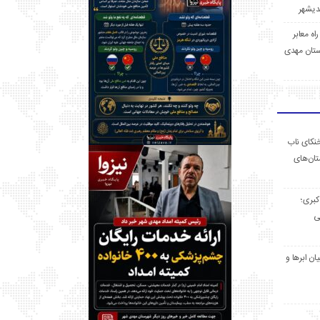
 راه معابر
تان مهدی
خنکای ناب
ان‌های
 کبری؛
ی
ان ابرها و