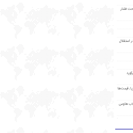
حت فشار
ر استقلال
رکورد
/ قیمت‌ها
مد /دردسر کلاب هاوس