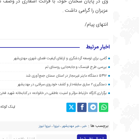
وی در پایان سخنان خود، با قرائت اشعاری در وصف شه
عزیزان را گرامی داشت .
انتهای پیام/
اخبار مرتبط
گامی برای توسعه گردشگری و ارتقای کیفیت فضای شهری مهدی‌شهر
بررسی طرح فینسک و جابه‌جایی روستای تم
۵۴۹۲ دستگاه ماینر غیرمجاز در استان سمنان جمع‌آوری شد
دستگیری ۲ سارق سابقه‌دار و کشف خودروی سرقتی در مهدیشهر
برگزاری کارگاه «ارتباط مؤثر و امنیت عاطفی در خانواده» در کتابخانه شهید فخری
لینک کوتاه
برچسب ها :
خبر
،
خبر مهدیشهر
،
نیزوا
،
نیزوا نیوز
انتشار یافته : ۰
در 