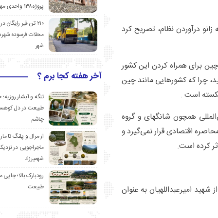
پروژه۱۳۸ واحدی مهدیشهر
۲۱۰ تن قیر رایگان در
 زانو درآوردن نظام، تصریح کرد
محلات فرسوده شهرس
شهر
ین برای همراه کردن این کشور
آخر هفته کجا برم ؟
د، چرا که کشورهایی مانند چین
شکسته است .
تنگه و آبشار روزیه؛ 
طبیعت در دل کوهست
‌المللی همچون شانگهای و گروه
چاشم
حاصره اقتصادی قرار نمی‌گیرد و
از مرال و پلنگ تا مار
ثر کرده است.
ماجراجویی در نزدیک
شهمیرزاد
رودبارک بالا؛ جایی می
طبیعت
 شهید امیرعبداللهیان به عنوان