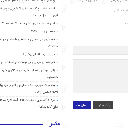
واکنش یوفا به غیبت طارمی مقابل چلسی
اعلام سقف و کف حمایتی شاخص/بورس ت
واهد شد.
این دو عامل قرار دارد
آیا رشد اقتصادی ایران مثبت شده است؟
شد.
هفت راز سال ۲۰۲۰
قاسمی‌نژاد: رحمتی مخالفتی با حضور من د
نداشت
در باب یک اقدام پرهزینه
فاجعه خورشیدی روی نیمکت ارزشمند ملی
زالی: تهران را تعطیل کنید؛ در مبتلایان کرونا 
شکستیم
وضعیت عجیب ملک تجاری و اداری در تهران
۳۰% کاهش یافت
مردِ خاکستری انتخابات ۱۴۰۰ آ
پاک کردن !
ارسال نظر
برای کاندیداها
عکس