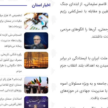
قاسم سلیمانی، از ابتدای جنگ
اخبار استان
ین و مقابله با نسل‌کشی رژیم
تخصیص ۱۸ هزار
مالیات در سمنان برای
زیرساخت‌ها
حمتی، آن‌ها را الگوهای مردمی
انسجام ملی لازمه ا
ت داشتند.
روایت‌ها» مدیریت 
رسانه می‌خواهد
رکوردشکنی تاریخی 
ت ایران با ایستادگی در برابر
مصرف برق کشور؛ ث
رسیدن به اهداف بلند انقلاب جزم
۱۵۲۰ مگاواتی با «
مردم
ثبت‌نام ۹ هزار زائ
جامعه و به ویژه مسئولان اسوه
سمنان؛ اوج تقاضا برا
با مدیریت جهادی در حوزه‌های
روزهای ابتدایی اس
دست یافت.
استاندار: سمنان برای
نقش‌آفرینی ملی در 