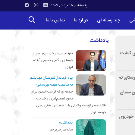
پنجشنبه, ۱۵ مرداد , ۱۴۰۵
شی
چند رسانه ای
درباره ما
تماس با ما
یادداشت
ی کیفیت
صرفه‌جویی، راهی برای عبور از
تابستان و گامی به‌سوی آینده
انرژی
وستای تم
پیام فرماندار شهرستان مهدیشهر
به مناسبت هفته بهزیستی:
جامعه‌ای که کرامت انسان در آن
تان سمنان
محور تصمیم‌گیری و خدمت
باشد،مسیر توسعه و تعالی را با اطمینان بیشتری طی
خواهد کرد.
کشف خودروی
یادداشت؛
سایه‌سار حریر حیا