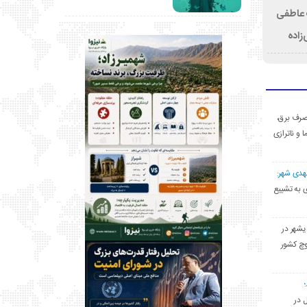
ت عاطفی
زاده
ی مصرف برق،
ا و ناترازی
مهدی شهر:
یشهری به تشییع
یشهر در
وچ کشور
ل در