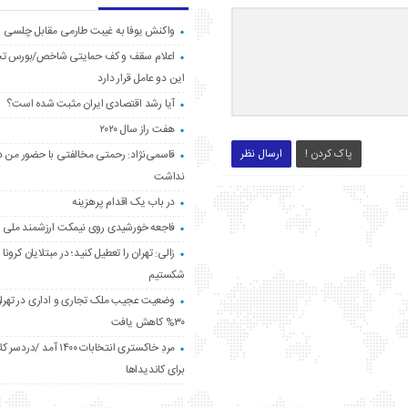
واکنش یوفا به غیبت طارمی مقابل چلسی
اعلام سقف و کف حمایتی شاخص/بورس ت
این دو عامل قرار دارد
آیا رشد اقتصادی ایران مثبت شده است؟
هفت راز سال ۲۰۲۰
پاک کردن !
ارسال نظر
قاسمی‌نژاد: رحمتی مخالفتی با حضور من د
نداشت
در باب یک اقدام پرهزینه
فاجعه خورشیدی روی نیمکت ارزشمند ملی
زالی: تهران را تعطیل کنید؛ در مبتلایان کرونا 
شکستیم
وضعیت عجیب ملک تجاری و اداری در تهران
۳۰% کاهش یافت
مردِ خاکستری انتخابات ۱۴۰۰ آ
برای کاندیداها