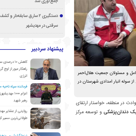
جمع‌آوری شد
دستگیری ۲ سارق سابقه‌دار و 
سرقتی در مهدیشهر
پیشنهاد سردبیر
کاهش ۱۰ درصد
راهکار عبور از اوج گرم
امل و مسئولان جمعیت هلال‌احمر
انرژی
 از سوله انبار امدادی شهرستان در
فرمانده سپاه ناحیه 
اعزام ۱۰۰۰ مهد
رهبر شهید
وادث در منطقه، خواستار ارتقای
روایتی از عشایر مهد
یک دندان‌پزشکی
و توسعه مرکز
طولانی‌ترین مسیر ک
نیزوا گزارش می‌دهد؛