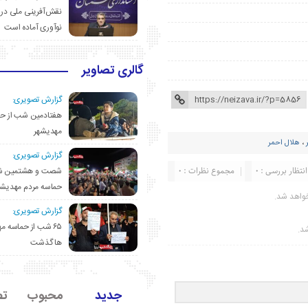
نقش‌آفرینی ملی در 
نوآوری آماده است
گالری تصاویر
گزارش تصویری:
هفتادمین شب از حم
مهدیشهر
،
هلال احمر
گزارش تصویری:
انتظار بررسی : 0
مجموع نظرات : 0
شصت و هشتمین ش
حماسه مردم مهدیشه
واهد شد.
گزارش تصویری:
۶۵ شب از حماسه 
شد.
ها گذشت
جدید
محبوب
تص