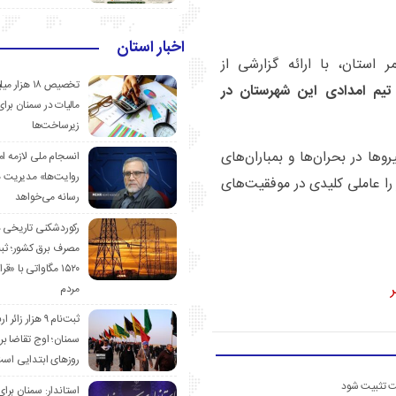
اخبار استان
 استان، با ارائه گزارشی از
تخصیص ۱۸ هزار
تیم امدادی این شهرستان در
مالیات در سمنان برای
زیرساخت‌ها
وها در بحران‌ها و بمباران‌های
انسجام ملی لازمه ا
روایت‌ها» مدیریت 
را عاملی کلیدی در موفقیت‌های
رسانه می‌خواهد
رکوردشکنی تاریخی 
مصرف برق کشور؛ ث
۱۵۲۰ مگاواتی با «
مردم
ثبت‌نام ۹ هزار زائ
سمنان؛ اوج تقاضا برا
روزهای ابتدایی اس
ست تثبیت شود
استاندار: سمنان برای