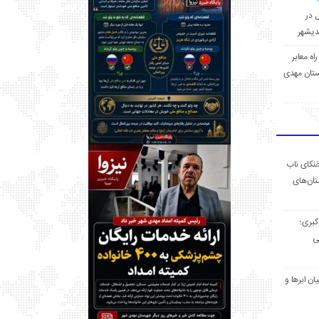
ل در
 راه معابر
تان مهدی
خنکای ناب
ان‌های
 کبری؛
ی
ان ابرها و