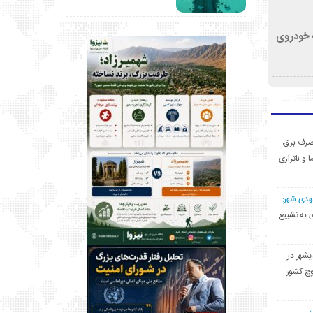
کشف خودروی
ی مصرف برق،
ا و ناترازی
مهدی شهر:
یشهری به تشییع
یشهر در
وچ کشور