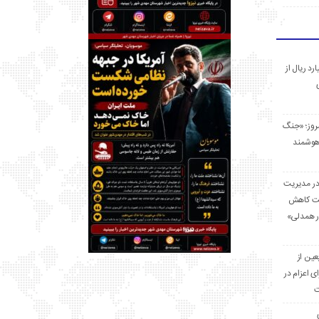
 میلیارد ریال از
مروز؛ «جنگ
هوشمند
در مدیریت
بت کاهش
قرار همدلی»
ر اربعین از
ی اعزام در
ت