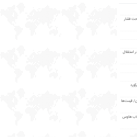
حت فشار
ر استقلال
رکورد
/ قیمت‌ها
مد /دردسر کلاب هاوس