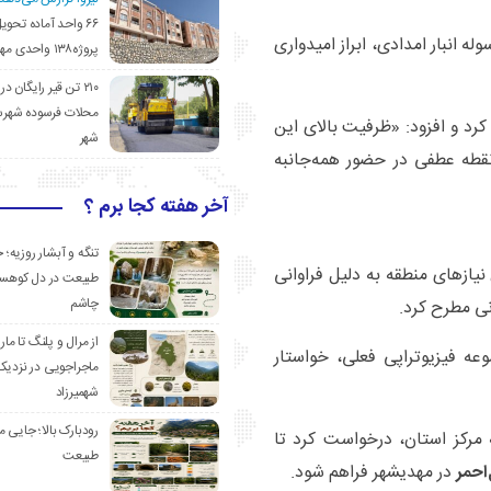
۶۶ واحد آماده تحوی
ه انبار امدادی، ابراز امیدواری
پروژه۱۳۸ واحدی مهدیشهر
۲۱۰ تن قیر رایگان در
محلات فرسوده شهرس
رد و افزود: «ظرفیت بالای این
شهر
قطه عطفی در حضور همه‌جانبه
آخر هفته کجا برم ؟
تنگه و آبشار روزیه؛ 
ازهای منطقه به دلیل فراوانی
طبیعت در دل کوهست
چاشم
نی مطرح کرد.
از مرال و پلنگ تا مار
عه فیزیوتراپی فعلی، خواستار
ماجراجویی در نزدیک
شهمیرزاد
رودبارک بالا؛ جایی می
مرکز استان، درخواست کرد تا
طبیعت
احمر
در مهدیشهر فراهم شود.