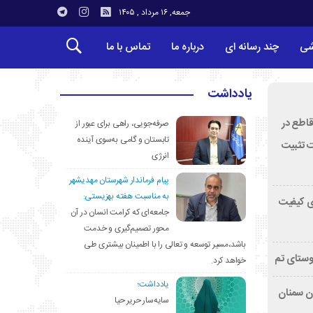
جمعه, ۱۶ مرداد , ۱۴۰۵
شی
چند رسانه ای
درباره ما
تماس با ما
یادداشت
قاطع در
صرفه‌جویی، راهی برای عبور از
تابستان و گامی به‌سوی آینده
ت تثبیت
انرژی
پیام فرماندار شهرستان مهدیشهر
به مناسبت هفته بهزیستی:
ی کیفیت
جامعه‌ای که کرامت انسان در آن
محور تصمیم‌گیری و خدمت
باشد،مسیر توسعه و تعالی را با اطمینان بیشتری طی
وستای تم
خواهد کرد.
یادداشت؛
تان سمنان
سایه‌سار حریر حیا