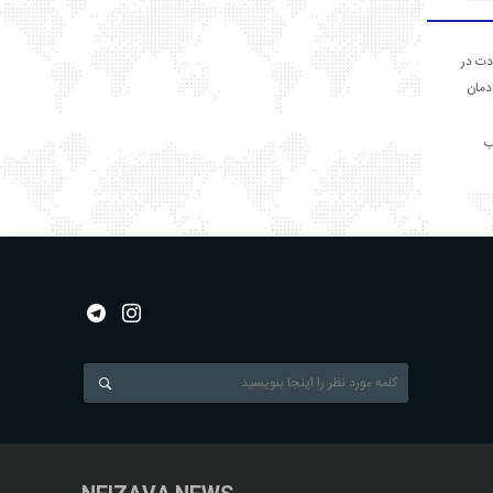
دت در
ادمان