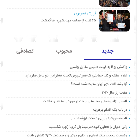
گزارش تصویری:
۶۵ شب از حماسه مهدیشهری ها گذشت
جدید
محبوب
تصادفی
واکنش یوفا به غیبت طارمی مقابل چلسی
اعلام سقف و کف حمایتی شاخص/بورس تحت فشار این دو عامل قرار دارد
آیا رشد اقتصادی ایران مثبت شده است؟
هفت راز سال ۲۰۲۰
قاسمی‌نژاد: رحمتی مخالفتی با حضور من در استقلال نداشت
در باب یک اقدام پرهزینه
فاجعه خورشیدی روی نیمکت ارزشمند ملی
زالی: تهران را تعطیل کنید؛ در مبتلایان کرونا رکورد شکستیم
وضعیت عجیب ملک تجاری و اداری در تهران/ قیمت‌ها ۳۰% کاهش یافت