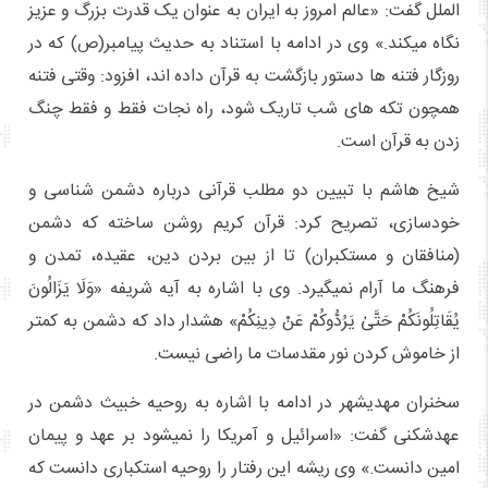
الملل گفت: «عالم امروز به ایران به عنوان یک قدرت بزرگ و عزیز
نگاه میکند.» وی در ادامه با استناد به حدیث پیامبر(ص) که در
روزگار فتنه ها دستور بازگشت به قرآن داده اند، افزود: وقتی فتنه
همچون تکه های شب تاریک شود، راه نجات فقط و فقط چنگ
زدن به قرآن است.
شیخ هاشم با تبیین دو مطلب قرآنی درباره دشمن شناسی و
خودسازی، تصریح کرد: قرآن کریم روشن ساخته که دشمن
(منافقان و مستکبران) تا از بین بردن دین، عقیده، تمدن و
فرهنگ ما آرام نمیگیرد. وی با اشاره به آیه شریفه «وَلَا یَزَالُونَ
یُقَاتِلُونَکُمْ حَتَّیٰ یَرُدُّوکُمْ عَنْ دِینِکُمْ» هشدار داد که دشمن به کمتر
از خاموش کردن نور مقدسات ما راضی نیست.
سخنران مهدیشهر در ادامه با اشاره به روحیه خبیث دشمن در
عهدشکنی گفت: «اسرائیل و آمریکا را نمیشود بر عهد و پیمان
امین دانست.» وی ریشه این رفتار را روحیه استکباری دانست که