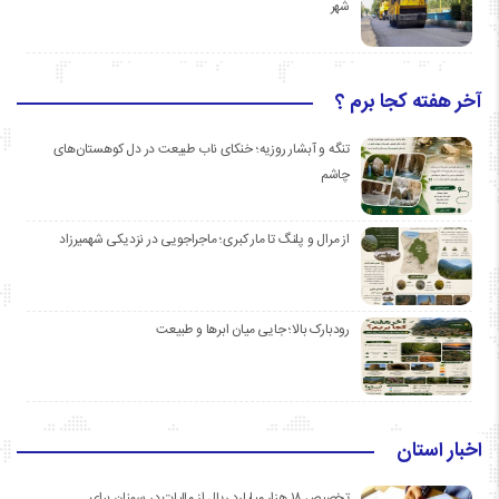
شهر
آخر هفته کجا برم ؟
تنگه و آبشار روزیه؛ خنکای ناب طبیعت در دل کوهستان‌های
چاشم
از مرال و پلنگ تا مار کبری؛ ماجراجویی در نزدیکی شهمیرزاد
رودبارک بالا؛ جایی میان ابرها و طبیعت
اخبار استان
تخصیص ۱۸ هزار میلیارد ریال از مالیات در سمنان برای