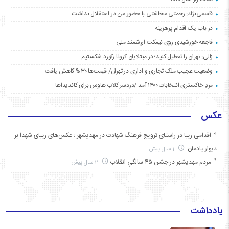
قاسمی‌نژاد: رحمتی مخالفتی با حضور من در استقلال نداشت
در باب یک اقدام پرهزینه
فاجعه خورشیدی روی نیمکت ارزشمند ملی
زالی: تهران را تعطیل کنید؛ در مبتلایان کرونا رکورد شکستیم
وضعیت عجیب ملک تجاری و اداری در تهران/ قیمت‌ها ۳۰% کاهش یافت
مردِ خاکستری انتخابات ۱۴۰۰ آمد /دردسر کلاب هاوس برای کاندیداها
عکس
اقدامی زیبا در راستای ترویج فرهنگ شهادت در مهدیشهر ؛ عکس‌های زیبای شهدا بر
دیوار یادمان
1 سال پیش
مردم مهدیشهر در جشن ۴۵ سالگیِ انقلاب
2 سال پیش
یادداشت