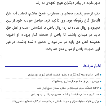
باور دارند در برابر دیگران هیچ تعهدی ندارند.
یکی از محوریترین بخشهای سخنرانی شیخ هاشم، تحلیل آیه «اِنَّ
الْبَاطِلَ کَانَ زَهُوقًا» بود. وی تأکید کرد: «باطل خودبه خود از بین
نمیرود و زوال ساده ندارد؛ زوال باطل با شکستن است و اهل حق
باید در میدان باشند تا باطل از صحنه کنار برود.» او افزود:
همیشه اهل حق باید در سر میدان حضور داشته باشند، در غیر
این صورت باطل از میان نخواهد رفت.
اخبار مرتبط
گامی برای توسعه گردشگری و ارتقای کیفیت فضای شهری مهدی‌شهر
بررسی طرح فینسک و جابه‌جایی روستای تم
۵۴۹۲ دستگاه ماینر غیرمجاز در استان سمنان جمع‌آوری شد
دستگیری ۲ سارق سابقه‌دار و کشف خودروی سرقتی در مهدیشهر
برگزاری کارگاه «ارتباط مؤثر و امنیت عاطفی در خانواده» در کتابخانه شهید فخری‌زاده