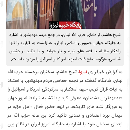
شیخ هاشم، از علمای حزب الله لبنان، در جمع مردم مهدیشهر با اشاره
به جایگاه جهانی جمهوری اسلامی ایران، «بازگشت به قرآن» را تنها
راهکار مقابله با فتنه های تیره و تار خواند و با تأکید بر دشمن
شناسی، هرگونه صلح ذلت آمیز با آمریکا و اسرائیل را مردود دانست.
به گزارش خبرگزاری
نیزوا
،شیخ هاشم، سخنران برجسته حزب الله
لبنان، شامگاه گذشته در تجمع حماسی مردم مهدیشهر، با استناد
به آیات قرآن کریم، جبهه استکبار به سرکردگی آمریکا و اسرائیل را
«بدعهدترین دشمنان» معرفی کرد و با تشبیه شرایط امروز جهان
به «روزگار فتنه های تاریک»، بر لزوم حضور فعال «اهل حق» در
میدان نبرد اعتقادی و تمدنی تأکید کرد.این عالم حزب الله در
ابتدای سخنان خود با اشاره به جایگاه امروز ایران در نظام بین