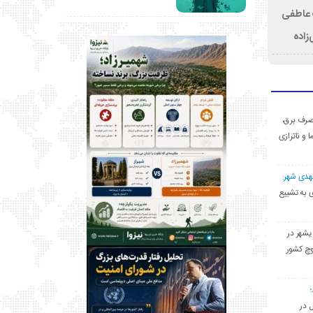
ت عاطفی
زاده
ی مصرف برق،
ا و ناترازی
مهدی شهر:
یشهری به تشییع
یشهر در
وچ کشور
ل در