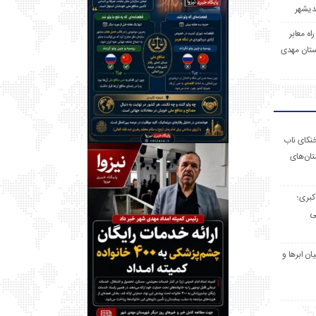
 راه معابر
تان مهدی
خنکای ناب
ان‌های
 کبری؛
ی
ان ابرها و