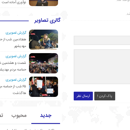
واهد شد.
نوآوری آماده است
شد.
گالری تصاویر
گزارش تصویری:
هفتادمین شب از حم
مهدیشهر
گزارش تصویری:
شصت و هشتمین ش
حماسه مردم مهدیشه
گزارش تصویری:
۶۵ شب از حماسه 
ها گذشت
پاک کردن !
ارسال نظر
جدید
محبوب
تص