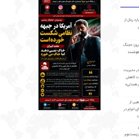
 میلیارد ریال از
مروز؛ «جنگ
هوشمند
در مدیریت
بت کاهش
قرار همدلی»
ر اربعین از
ی اعزام در
ت
زیست‌بوم