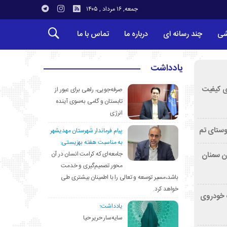
جمعه, ۱۶ مرداد , ۱۴۰۵
شی
چند رسانه ای
درباره ما
تماس با ما
یادداشت
ی کیفیت
صرفه‌جویی، راهی برای عبور از
تابستان و گامی به‌سوی آینده
انرژی
وستای تم
پیام فرماندار شهرستان مهدیشهر
به مناسبت هفته بهزیستی:
جامعه‌ای که کرامت انسان در آن
تان سمنان
محور تصمیم‌گیری و خدمت
باشد،مسیر توسعه و تعالی را با اطمینان بیشتری طی
خواهد کرد.
کشف خودروی
یادداشت؛
سایه‌سار حریر حیا