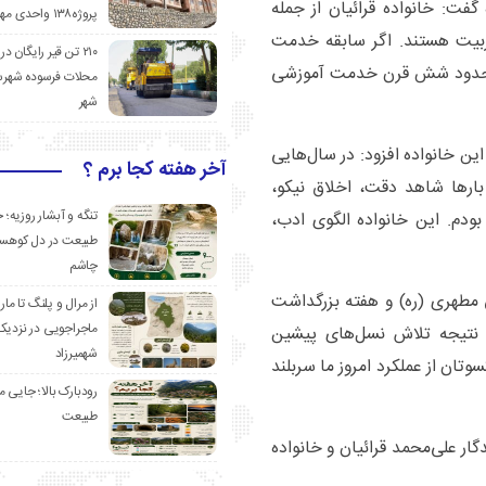
گفت: خانواده قرائیان از جمله
پروژه۱۳۸ واحدی مهدیشهر
تربیت هستند. اگر سابقه خدمت
۲۱۰ تن قیر رایگان در
به حدود شش قرن خدمت آموزشی
محلات فرسوده شهرس
شهر
ین خانواده افزود: در سال‌هایی
آخر هفته کجا برم ؟
ارها شاهد دقت، اخلاق نیکو،
تنگه و آبشار روزیه؛ 
ودم. این خانواده الگوی ادب،
طبیعت در دل کوهست
چاشم
مطهری (ره) و هفته بزرگداشت
از مرال و پلنگ تا مار
ماجراجویی در نزدیک
، نتیجه تلاش نسل‌های پیشین
شهمیرزاد
تان از عملکرد امروز ما سربلند
رودبارک بالا؛ جایی می
طبیعت
ار علی‌محمد قرائیان و خانواده