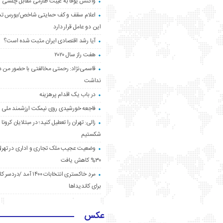
واکنش یوفا به غیبت طارمی مقابل چلسی
اعلام سقف و کف حمایتی شاخص/بورس ت
این دو عامل قرار دارد
آیا رشد اقتصادی ایران مثبت شده است؟
هفت راز سال ۲۰۲۰
قاسمی‌نژاد: رحمتی مخالفتی با حضور من د
نداشت
در باب یک اقدام پرهزینه
فاجعه خورشیدی روی نیمکت ارزشمند ملی
زالی: تهران را تعطیل کنید؛ در مبتلایان کرونا 
شکستیم
وضعیت عجیب ملک تجاری و اداری در تهران
۳۰% کاهش یافت
مردِ خاکستری انتخابات ۱۴۰۰ آ
برای کاندیداها
عکس