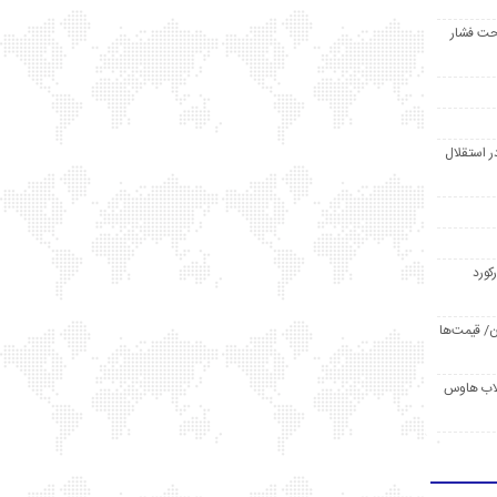
حت فشار
ر استقلال
رکورد
/ قیمت‌ها
مد /دردسر کلاب هاوس