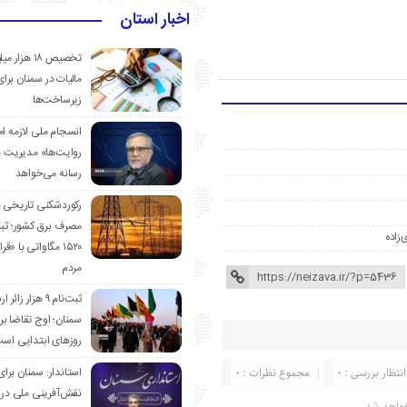
اخبار استان
تخصیص ۱۸ هزار
مالیات در سمنان برای
زیرساخت‌ها
انسجام ملی لازمه ا
روایت‌ها» مدیریت 
رسانه می‌خواهد
رکوردشکنی تاریخی 
مصرف برق کشور؛ ث
‌زاده
۱۵۲۰ مگاواتی با «
مردم
ثبت‌نام ۹ هزار زائ
سمنان؛ اوج تقاضا برا
روزهای ابتدایی اس
انتظار بررسی : 0
مجموع نظرات : 0
استاندار: سمنان برای
نقش‌آفرینی ملی در 