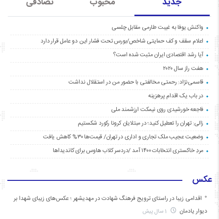
جدید
محبوب
تصادفی
واکنش یوفا به غیبت طارمی مقابل چلسی
اعلام سقف و کف حمایتی شاخص/بورس تحت فشار این دو عامل قرار دارد
آیا رشد اقتصادی ایران مثبت شده است؟
هفت راز سال ۲۰۲۰
قاسمی‌نژاد: رحمتی مخالفتی با حضور من در استقلال نداشت
در باب یک اقدام پرهزینه
فاجعه خورشیدی روی نیمکت ارزشمند ملی
زالی: تهران را تعطیل کنید؛ در مبتلایان کرونا رکورد شکستیم
وضعیت عجیب ملک تجاری و اداری در تهران/ قیمت‌ها ۳۰% کاهش یافت
مردِ خاکستری انتخابات ۱۴۰۰ آمد /دردسر کلاب هاوس برای کاندیداها
عکس
اقدامی زیبا در راستای ترویج فرهنگ شهادت در مهدیشهر ؛ عکس‌های زیبای شهدا بر
دیوار یادمان
1 سال پیش