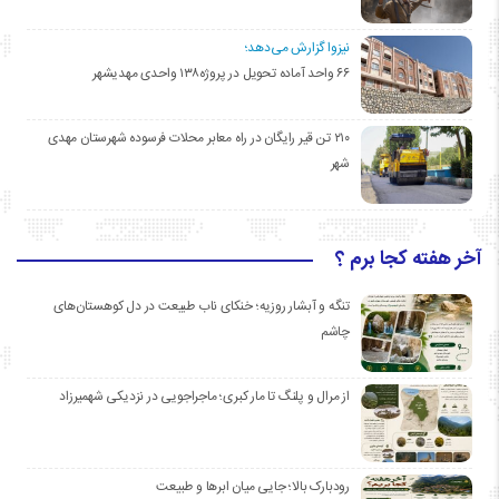
نیزوا گزارش می‌دهد؛
۶۶ واحد آماده تحویل در پروژه۱۳۸ واحدی مهدیشهر
۲۱۰ تن قیر رایگان در راه معابر محلات فرسوده شهرستان مهدی
شهر
آخر هفته کجا برم ؟
تنگه و آبشار روزیه؛ خنکای ناب طبیعت در دل کوهستان‌های
چاشم
از مرال و پلنگ تا مار کبری؛ ماجراجویی در نزدیکی شهمیرزاد
رودبارک بالا؛ جایی میان ابرها و طبیعت