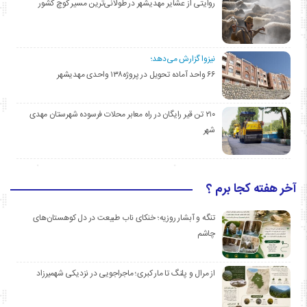
روایتی از عشایر مهدیشهر در طولانی‌ترین مسیر کوچ کشور
نیزوا گزارش می‌دهد؛
۶۶ واحد آماده تحویل در پروژه۱۳۸ واحدی مهدیشهر
۲۱۰ تن قیر رایگان در راه معابر محلات فرسوده شهرستان مهدی
شهر
آخر هفته کجا برم ؟
تنگه و آبشار روزیه؛ خنکای ناب طبیعت در دل کوهستان‌های
چاشم
از مرال و پلنگ تا مار کبری؛ ماجراجویی در نزدیکی شهمیرزاد