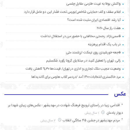
واکنش یوفا به غیبت طارمی مقابل چلسی
اعلام سقف و کف حمایتی شاخص/بورس تحت فشار این دو عامل قرار دارد
آیا رشد اقتصادی ایران مثبت شده است؟
هفت راز سال ۲۰۲۰
قاسمی‌نژاد: رحمتی مخالفتی با حضور من در استقلال نداشت
در باب یک اقدام پرهزینه
فاجعه خورشیدی روی نیمکت ارزشمند ملی
زالی: تهران را تعطیل کنید؛ در مبتلایان کرونا رکورد شکستیم
وضعیت عجیب ملک تجاری و اداری در تهران/ قیمت‌ها ۳۰% کاهش یافت
مردِ خاکستری انتخابات ۱۴۰۰ آمد /دردسر کلاب هاوس برای کاندیداها
عکس
اقدامی زیبا در راستای ترویج فرهنگ شهادت در مهدیشهر ؛ عکس‌های زیبای شهدا بر
دیوار یادمان
1 سال پیش
مردم مهدیشهر در جشن ۴۵ سالگیِ انقلاب
2 سال پیش