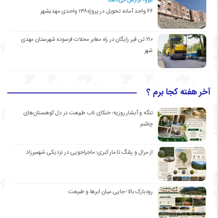
۶۶ واحد آماده تحویل در پروژه۱۳۸ واحدی مهدیشهر
۲۱۰ تن قیر رایگان در راه معابر محلات فرسوده شهرستان مهدی
شهر
آخر هفته کجا برم ؟
تنگه و آبشار روزیه؛ خنکای ناب طبیعت در دل کوهستان‌های
چاشم
از مرال و پلنگ تا مار کبری؛ ماجراجویی در نزدیکی شهمیرزاد
رودبارک بالا؛ جایی میان ابرها و طبیعت