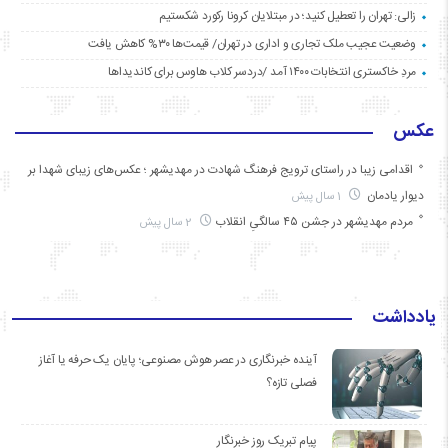
زالی: تهران را تعطیل کنید؛ در مبتلایان کرونا رکورد شکستیم
وضعیت عجیب ملک تجاری و اداری در تهران/ قیمت‌ها ۳۰% کاهش یافت
مردِ خاکستری انتخابات ۱۴۰۰ آمد /دردسر کلاب هاوس برای کاندیداها
عکس
اقدامی زیبا در راستای ترویج فرهنگ شهادت در مهدیشهر ؛ عکس‌های زیبای شهدا بر
دیوار یادمان
1 سال پیش
مردم مهدیشهر در جشن ۴۵ سالگیِ انقلاب
2 سال پیش
یادداشت
آینده خبرنگاری در عصر هوش مصنوعی؛ پایان یک حرفه یا آغاز
فصلی تازه؟
پیام تبریک روز خبرنگار