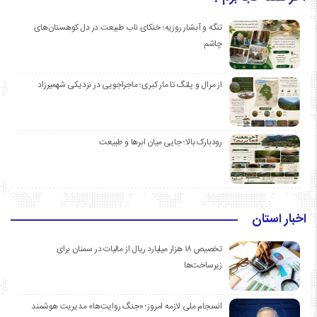
تنگه و آبشار روزیه؛ خنکای ناب طبیعت در دل کوهستان‌های
چاشم
از مرال و پلنگ تا مار کبری؛ ماجراجویی در نزدیکی شهمیرزاد
رودبارک بالا؛ جایی میان ابرها و طبیعت
اخبار استان
تخصیص ۱۸ هزار میلیارد ریال از مالیات در سمنان برای
زیرساخت‌ها
انسجام ملی لازمه امروز؛ «جنگ روایت‌ها» مدیریت هوشمند