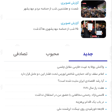
گزارش تصویری:
شصت و هشتمین شب از حماسه مردم مهدیشهر
گزارش تصویری:
۶۵ شب از حماسه مهدیشهری ها گذشت
جدید
محبوب
تصادفی
واکنش یوفا به غیبت طارمی مقابل چلسی
اعلام سقف و کف حمایتی شاخص/بورس تحت فشار این دو عامل قرار دارد
آیا رشد اقتصادی ایران مثبت شده است؟
هفت راز سال ۲۰۲۰
قاسمی‌نژاد: رحمتی مخالفتی با حضور من در استقلال نداشت
در باب یک اقدام پرهزینه
فاجعه خورشیدی روی نیمکت ارزشمند ملی