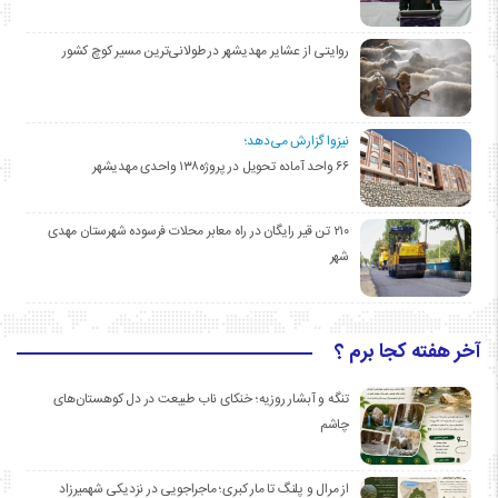
روایتی از عشایر مهدیشهر در طولانی‌ترین مسیر کوچ کشور
نیزوا گزارش می‌دهد؛
۶۶ واحد آماده تحویل در پروژه۱۳۸ واحدی مهدیشهر
۲۱۰ تن قیر رایگان در راه معابر محلات فرسوده شهرستان مهدی
شهر
آخر هفته کجا برم ؟
تنگه و آبشار روزیه؛ خنکای ناب طبیعت در دل کوهستان‌های
چاشم
از مرال و پلنگ تا مار کبری؛ ماجراجویی در نزدیکی شهمیرزاد