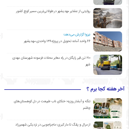
روایتی از عشایر مهدیشهر در طولانی‌ترین مسیر کوچ کشور
نیزوا گزارش می‌دهد؛
۶۶ واحد آماده تحویل در پروژه۱۳۸ واحدی مهدیشهر
۲۱۰ تن قیر رایگان در راه معابر محلات فرسوده شهرستان مهدی
شهر
آخر هفته کجا برم ؟
تنگه و آبشار روزیه؛ خنکای ناب طبیعت در دل کوهستان‌های
چاشم
از مرال و پلنگ تا مار کبری؛ ماجراجویی در نزدیکی شهمیرزاد