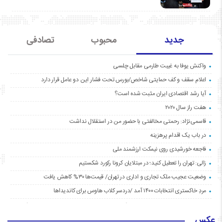
جدید
محبوب
تصادفی
واکنش یوفا به غیبت طارمی مقابل چلسی
اعلام سقف و کف حمایتی شاخص/بورس تحت فشار این دو عامل قرار دارد
آیا رشد اقتصادی ایران مثبت شده است؟
هفت راز سال ۲۰۲۰
قاسمی‌نژاد: رحمتی مخالفتی با حضور من در استقلال نداشت
در باب یک اقدام پرهزینه
فاجعه خورشیدی روی نیمکت ارزشمند ملی
زالی: تهران را تعطیل کنید؛ در مبتلایان کرونا رکورد شکستیم
وضعیت عجیب ملک تجاری و اداری در تهران/ قیمت‌ها ۳۰% کاهش یافت
مردِ خاکستری انتخابات ۱۴۰۰ آمد /دردسر کلاب هاوس برای کاندیداها
عکس