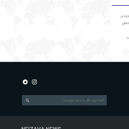
دت در
ادمان