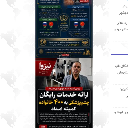
ل در
 راه معابر
تان مهدی
خنکای ناب
ان‌های
 کبری؛
ی
ان ابرها و