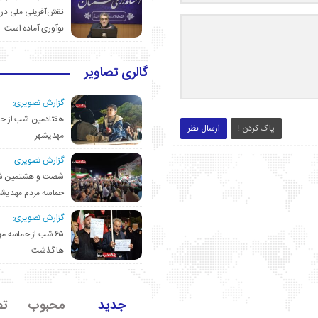
نقش‌آفرینی ملی در 
نوآوری آماده است
گالری تصاویر
گزارش تصویری:
هفتادمین شب از حم
پاک کردن !
ارسال نظر
مهدیشهر
گزارش تصویری:
شصت و هشتمین ش
حماسه مردم مهدیشه
گزارش تصویری:
۶۵ شب از حماسه 
ها گذشت
جدید
محبوب
تص