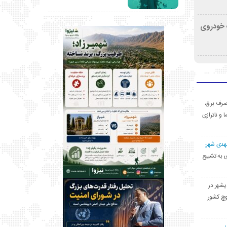
کشف خودروی
ی مصرف برق،
ا و ناترازی
مهدی شهر:
یشهری به تشییع
یشهر در
وچ کشور