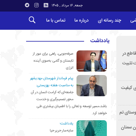
جمعه, ۱۶ مرداد , ۱۴۰۵
شی
چند رسانه ای
درباره ما
تماس با ما
یادداشت
قاطع در
صرفه‌جویی، راهی برای عبور از
تابستان و گامی به‌سوی آینده
ت تثبیت
انرژی
پیام فرماندار شهرستان مهدیشهر
به مناسبت هفته بهزیستی:
ی کیفیت
جامعه‌ای که کرامت انسان در آن
محور تصمیم‌گیری و خدمت
باشد،مسیر توسعه و تعالی را با اطمینان بیشتری طی
وستای تم
خواهد کرد.
یادداشت؛
تان سمنان
سایه‌سار حریر حیا