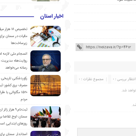
اخبار استان
تخصیص ۱۸ هزار
مالیات در سمنان برای
زیرساخت‌ها
انسجام ملی لازمه ا
روایت‌ها» مدیریت 
رسانه می‌خواهد
رکوردشکنی تاریخی 
انتظار بررسی : 0
مجموع نظرات : 0
مصرف برق کشور؛ ث
واهد شد.
۱۵۲۰ مگاواتی با «
مردم
شد.
ثبت‌نام ۹ هزار زائ
سمنان؛ اوج تقاضا برا
روزهای ابتدایی اس
استاندار: سمنان برای