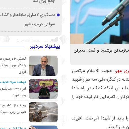
جمع‌آوری شد
دستگیری ۲ سارق سابقه‌دار و 
سرقتی در مهدیشهر
پیشنهاد سردبیر
یازمندان برشمرد و گفت: مدیران
کاهش ۱۰ درصد
راهکار عبور از اوج گرم
ری مهر
، حجت الاسلام مرتضی
انرژی
نه در کنگره ملی سه هزار شهید
فرمانده سپاه ناحیه 
ا بیان اینکه کمک در راه خدا
اعزام ۱۰۰۰ مهد
رهبر شهید
وکاران ثمره این کار نیک خود را
روایتی از عشایر مهد
طولانی‌ترین مسیر ک
ا باید از شهدا آموخت، افزود:
ن می کردند.
نیزوا گزارش می‌دهد؛