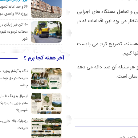
۶۶ واحد آماده تحوی
ایی و تعامل دستگاه های اجرایی
پروژه۱۳۸ واحدی مهدیشهر
تظار می رود این اقدامات نه در
۲۱۰ تن قیر رایگان در
محلات فرسوده شهرس
شهر
ا هستند، تصریح کرد: می بایست
ها کنیم.
آخر هفته کجا برم ؟
 و هر سنبله آن صد دانه می دهد
تنگه و آبشار روزیه؛ 
ومنان است.
طبیعت در دل کوهست
چاشم
از مرال و پلنگ تا مار
ماجراجویی در نزدیک
شهمیرزاد
رودبارک بالا؛ جایی می
طبیعت
ست تثبیت شود