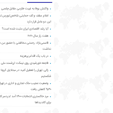
واکنش یوفا به غیبت طارمی مقابل چلسی
اعلام سقف و کف حمایتی شاخص/بورس ت
این دو عامل قرار دارد
آیا رشد اقتصادی ایران مثبت شده است؟
هفت راز سال ۲۰۲۰
قاسمی‌نژاد: رحمتی مخالفتی با حضور من د
نداشت
در باب یک اقدام پرهزینه
فاجعه خورشیدی روی نیمکت ارزشمند ملی
زالی: تهران را تعطیل کنید؛ در مبتلایان کرونا 
شکستیم
وضعیت عجیب ملک تجاری و اداری در تهران
۳۰% کاهش یافت
مردِ خاکستری انتخابات ۱۴۰۰ آ
برای کاندیداها