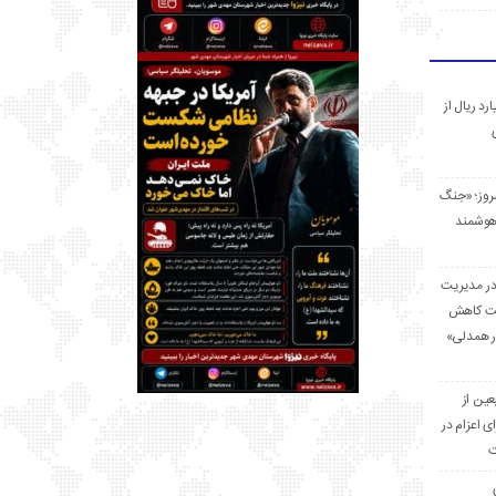
 میلیارد ریال از
مروز؛ «جنگ
هوشمند
در مدیریت
بت کاهش
قرار همدلی»
ر اربعین از
ی اعزام در
ت