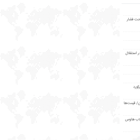
حت فشار
ر استقلال
رکورد
/ قیمت‌ها
مد /دردسر کلاب هاوس