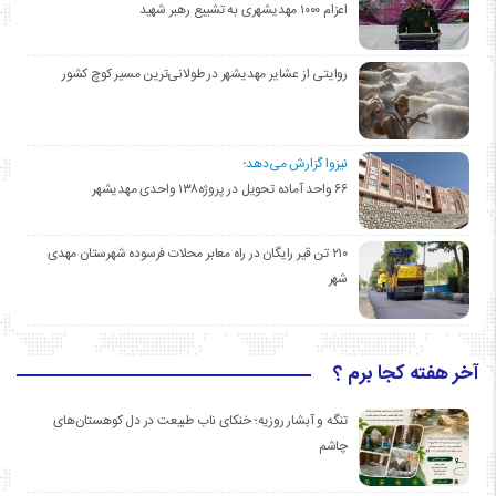
اعزام ۱۰۰۰ مهدیشهری به تشییع رهبر شهید
روایتی از عشایر مهدیشهر در طولانی‌ترین مسیر کوچ کشور
نیزوا گزارش می‌دهد؛
۶۶ واحد آماده تحویل در پروژه۱۳۸ واحدی مهدیشهر
۲۱۰ تن قیر رایگان در راه معابر محلات فرسوده شهرستان مهدی
شهر
آخر هفته کجا برم ؟
تنگه و آبشار روزیه؛ خنکای ناب طبیعت در دل کوهستان‌های
چاشم