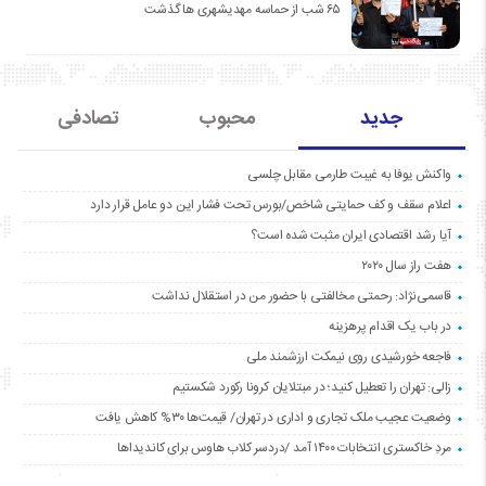
۶۵ شب از حماسه مهدیشهری ها گذشت
جدید
محبوب
تصادفی
واکنش یوفا به غیبت طارمی مقابل چلسی
اعلام سقف و کف حمایتی شاخص/بورس تحت فشار این دو عامل قرار دارد
آیا رشد اقتصادی ایران مثبت شده است؟
هفت راز سال ۲۰۲۰
قاسمی‌نژاد: رحمتی مخالفتی با حضور من در استقلال نداشت
در باب یک اقدام پرهزینه
فاجعه خورشیدی روی نیمکت ارزشمند ملی
زالی: تهران را تعطیل کنید؛ در مبتلایان کرونا رکورد شکستیم
وضعیت عجیب ملک تجاری و اداری در تهران/ قیمت‌ها ۳۰% کاهش یافت
مردِ خاکستری انتخابات ۱۴۰۰ آمد /دردسر کلاب هاوس برای کاندیداها