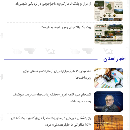
از مرال و پلنگ تا مار کبری؛ ماجراجویی در نزدیکی شهمیرزاد
رودبارک بالا؛ جایی میان ابرها و طبیعت
اخبار استان
تخصیص ۱۸ هزار میلیارد ریال از مالیات در سمنان برای
زیرساخت‌ها
انسجام ملی لازمه امروز؛ «جنگ روایت‌ها» مدیریت هوشمند
رسانه می‌خواهد
رکوردشکنی تاریخی در مدیریت مصرف برق کشور؛ ثبت کاهش
۱۵۲۰ مگاواتی با «قرار همدلی» مردم