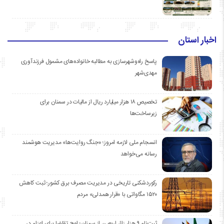
اخبار استان
پاسخ راه‌وشهرسازی به مطالبه خانواده‌های مشمول فرزندآوری
مهدی‌شهر
تخصیص ۱۸ هزار میلیارد ریال از مالیات در سمنان برای
زیرساخت‌ها
انسجام ملی لازمه امروز؛ «جنگ روایت‌ها» مدیریت هوشمند
رسانه می‌خواهد
رکوردشکنی تاریخی در مدیریت مصرف برق کشور؛ ثبت کاهش
۱۵۲۰ مگاواتی با «قرار همدلی» مردم
ثبت‌نام ۹ هزار زائر اربعین از سمنان؛ اوج تقاضا برای اعزام در