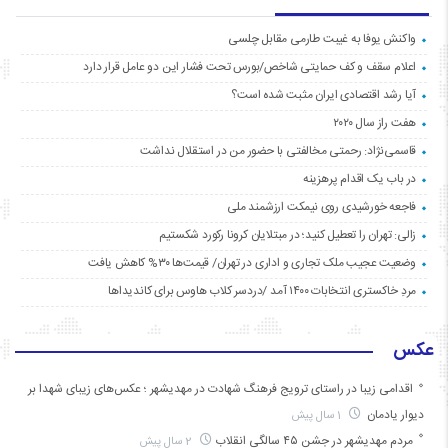
واکنش یوفا به غیبت طارمی مقابل چلسی
اعلام سقف و کف حمایتی شاخص/بورس تحت فشار این دو عامل قرار دارد
آیا رشد اقتصادی ایران مثبت شده است؟
هفت راز سال ۲۰۲۰
قاسمی‌نژاد: رحمتی مخالفتی با حضور من در استقلال نداشت
در باب یک اقدام پرهزینه
فاجعه خورشیدی روی نیمکت ارزشمند ملی
زالی: تهران را تعطیل کنید؛ در مبتلایان کرونا رکورد شکستیم
وضعیت عجیب ملک تجاری و اداری در تهران/ قیمت‌ها ۳۰% کاهش یافت
مردِ خاکستری انتخابات ۱۴۰۰ آمد /دردسر کلاب هاوس برای کاندیداها
عکس
اقدامی زیبا در راستای ترویج فرهنگ شهادت در مهدیشهر ؛ عکس‌های زیبای شهدا بر
دیوار یادمان
1 سال پیش
مردم مهدیشهر در جشن ۴۵ سالگیِ انقلاب
2 سال پیش