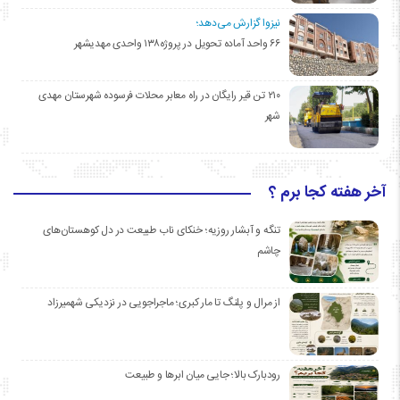
نیزوا گزارش می‌دهد؛
۶۶ واحد آماده تحویل در پروژه۱۳۸ واحدی مهدیشهر
۲۱۰ تن قیر رایگان در راه معابر محلات فرسوده شهرستان مهدی
شهر
آخر هفته کجا برم ؟
تنگه و آبشار روزیه؛ خنکای ناب طبیعت در دل کوهستان‌های
چاشم
از مرال و پلنگ تا مار کبری؛ ماجراجویی در نزدیکی شهمیرزاد
رودبارک بالا؛ جایی میان ابرها و طبیعت