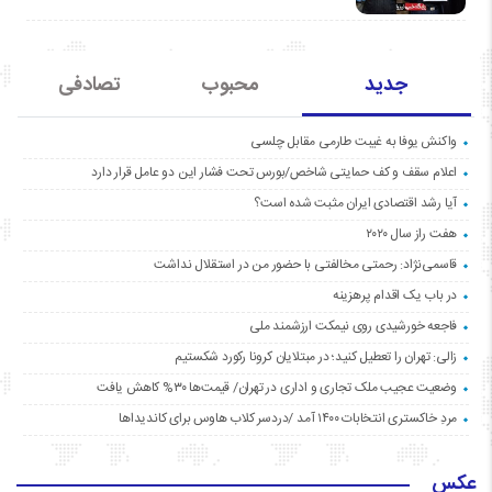
جدید
محبوب
تصادفی
واکنش یوفا به غیبت طارمی مقابل چلسی
اعلام سقف و کف حمایتی شاخص/بورس تحت فشار این دو عامل قرار دارد
آیا رشد اقتصادی ایران مثبت شده است؟
هفت راز سال ۲۰۲۰
قاسمی‌نژاد: رحمتی مخالفتی با حضور من در استقلال نداشت
در باب یک اقدام پرهزینه
فاجعه خورشیدی روی نیمکت ارزشمند ملی
زالی: تهران را تعطیل کنید؛ در مبتلایان کرونا رکورد شکستیم
وضعیت عجیب ملک تجاری و اداری در تهران/ قیمت‌ها ۳۰% کاهش یافت
مردِ خاکستری انتخابات ۱۴۰۰ آمد /دردسر کلاب هاوس برای کاندیداها
عکس