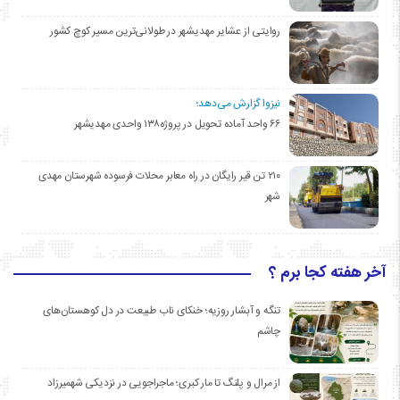
روایتی از عشایر مهدیشهر در طولانی‌ترین مسیر کوچ کشور
نیزوا گزارش می‌دهد؛
۶۶ واحد آماده تحویل در پروژه۱۳۸ واحدی مهدیشهر
۲۱۰ تن قیر رایگان در راه معابر محلات فرسوده شهرستان مهدی
شهر
آخر هفته کجا برم ؟
تنگه و آبشار روزیه؛ خنکای ناب طبیعت در دل کوهستان‌های
چاشم
از مرال و پلنگ تا مار کبری؛ ماجراجویی در نزدیکی شهمیرزاد