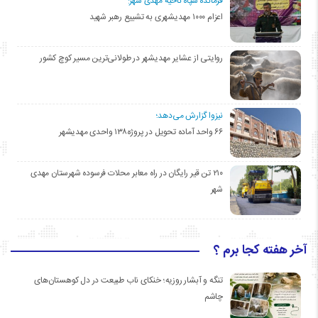
فرمانده سپاه ناحیه مهدی شهر:
اعزام ۱۰۰۰ مهدیشهری به تشییع رهبر شهید
روایتی از عشایر مهدیشهر در طولانی‌ترین مسیر کوچ کشور
نیزوا گزارش می‌دهد؛
۶۶ واحد آماده تحویل در پروژه۱۳۸ واحدی مهدیشهر
۲۱۰ تن قیر رایگان در راه معابر محلات فرسوده شهرستان مهدی
شهر
آخر هفته کجا برم ؟
تنگه و آبشار روزیه؛ خنکای ناب طبیعت در دل کوهستان‌های
چاشم