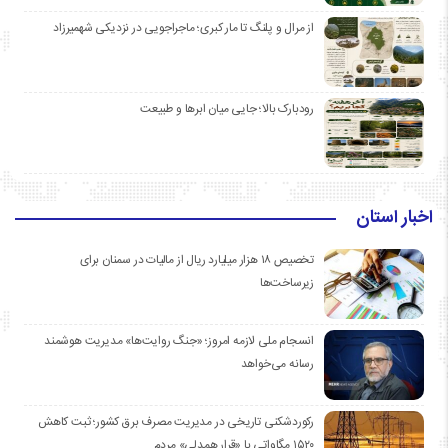
از مرال و پلنگ تا مار کبری؛ ماجراجویی در نزدیکی شهمیرزاد
رودبارک بالا؛ جایی میان ابرها و طبیعت
اخبار استان
تخصیص ۱۸ هزار میلیارد ریال از مالیات در سمنان برای
زیرساخت‌ها
انسجام ملی لازمه امروز؛ «جنگ روایت‌ها» مدیریت هوشمند
رسانه می‌خواهد
رکوردشکنی تاریخی در مدیریت مصرف برق کشور؛ ثبت کاهش
۱۵۲۰ مگاواتی با «قرار همدلی» مردم