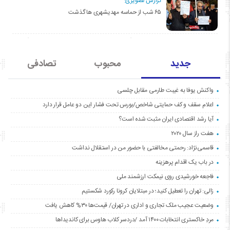
گزارش تصویری:
۶۵ شب از حماسه مهدیشهری ها گذشت
جدید
محبوب
تصادفی
واکنش یوفا به غیبت طارمی مقابل چلسی
اعلام سقف و کف حمایتی شاخص/بورس تحت فشار این دو عامل قرار دارد
آیا رشد اقتصادی ایران مثبت شده است؟
هفت راز سال ۲۰۲۰
قاسمی‌نژاد: رحمتی مخالفتی با حضور من در استقلال نداشت
در باب یک اقدام پرهزینه
فاجعه خورشیدی روی نیمکت ارزشمند ملی
زالی: تهران را تعطیل کنید؛ در مبتلایان کرونا رکورد شکستیم
وضعیت عجیب ملک تجاری و اداری در تهران/ قیمت‌ها ۳۰% کاهش یافت
مردِ خاکستری انتخابات ۱۴۰۰ آمد /دردسر کلاب هاوس برای کاندیداها