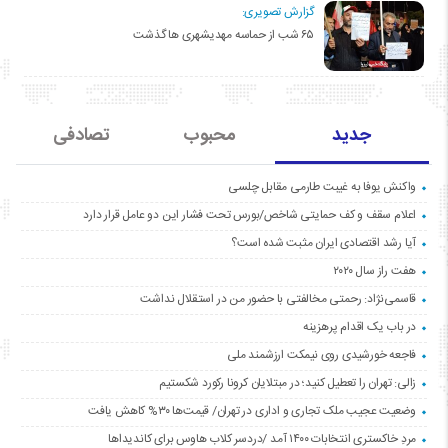
گزارش تصویری:
۶۵ شب از حماسه مهدیشهری ها گذشت
جدید
محبوب
تصادفی
واکنش یوفا به غیبت طارمی مقابل چلسی
اعلام سقف و کف حمایتی شاخص/بورس تحت فشار این دو عامل قرار دارد
آیا رشد اقتصادی ایران مثبت شده است؟
هفت راز سال ۲۰۲۰
قاسمی‌نژاد: رحمتی مخالفتی با حضور من در استقلال نداشت
در باب یک اقدام پرهزینه
فاجعه خورشیدی روی نیمکت ارزشمند ملی
زالی: تهران را تعطیل کنید؛ در مبتلایان کرونا رکورد شکستیم
وضعیت عجیب ملک تجاری و اداری در تهران/ قیمت‌ها ۳۰% کاهش یافت
مردِ خاکستری انتخابات ۱۴۰۰ آمد /دردسر کلاب هاوس برای کاندیداها