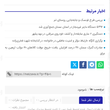
اخبار مرتبط
بررسی طرح فینسک و جابه‌جایی روستای تم
۵۴۹۲ دستگاه ماینر غیرمجاز در استان سمنان جمع‌آوری شد
دستگیری ۲ سارق سابقه‌دار و کشف خودروی سرقتی در مهدیشهر
برگزاری کارگاه «ارتباط مؤثر و امنیت عاطفی در خانواده» در کتابخانه شهید فخری‌زاده
صادرات گمرک سمنان ۴۸ درصد افزایش یافت؛ خروج موقت کالاهای ۳۰ موکب اربعین به
عراق
لینک کوتاه
برچسب ها :
ناموجود
ارسال نظر شما
در انتظار بررسی : 0
مجموع نظرات : 0
انتشار یافته : ۰
نظرات ارسال شده توسط شما، پس از تایید توسط مدیران سایت