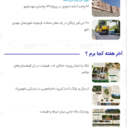
۶۶ واحد آماده تحویل در پروژه۱۳۸ واحدی مهدیشهر
۲۱۰ تن قیر رایگان در راه معابر محلات فرسوده شهرستان مهدی
شهر
آخر هفته کجا برم ؟
تنگه و آبشار روزیه؛ خنکای ناب طبیعت در دل کوهستان‌های
چاشم
از مرال و پلنگ تا مار کبری؛ ماجراجویی در نزدیکی شهمیرزاد
رودبارک بالا؛ جایی میان ابرها و طبیعت