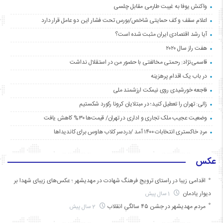
واکنش یوفا به غیبت طارمی مقابل چلسی
اعلام سقف و کف حمایتی شاخص/بورس تحت فشار این دو عامل قرار دارد
آیا رشد اقتصادی ایران مثبت شده است؟
هفت راز سال ۲۰۲۰
قاسمی‌نژاد: رحمتی مخالفتی با حضور من در استقلال نداشت
در باب یک اقدام پرهزینه
فاجعه خورشیدی روی نیمکت ارزشمند ملی
زالی: تهران را تعطیل کنید؛ در مبتلایان کرونا رکورد شکستیم
وضعیت عجیب ملک تجاری و اداری در تهران/ قیمت‌ها ۳۰% کاهش یافت
مردِ خاکستری انتخابات ۱۴۰۰ آمد /دردسر کلاب هاوس برای کاندیداها
عکس
اقدامی زیبا در راستای ترویج فرهنگ شهادت در مهدیشهر ؛ عکس‌های زیبای شهدا بر
دیوار یادمان
1 سال پیش
مردم مهدیشهر در جشن ۴۵ سالگیِ انقلاب
2 سال پیش