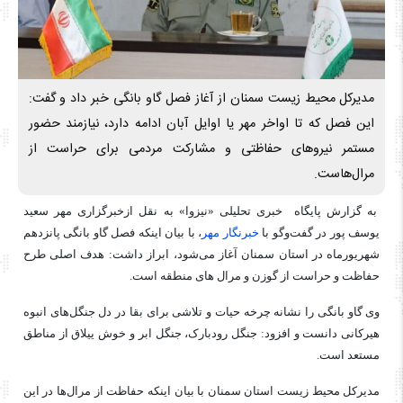
مدیرکل محیط زیست سمنان از آغاز فصل گاو بانگی خبر داد و گفت:
این فصل که تا اواخر مهر یا اوایل آبان ادامه دارد، نیازمند حضور
مستمر نیروهای حفاظتی و مشارکت مردمی برای حراست از
مرال‌هاست.
به گزارش پایگاه خبری تحلیلی «نیزوا» به نقل ازخبرگزاری مهر سعید
یوسف پور در گفت‌وگو با
خبرنگار مهر
، با بیان اینکه فصل گاو بانگی پانزدهم
شهریورماه در استان سمنان آغاز می‌شود، ابراز داشت: هدف اصلی طرح
حفاظت و حراست از گوزن و
مرال
های
منطقه است.
وی گاو بانگی را نشانه چرخه حیات و تلاشی برای بقا در دل جنگل‌های انبوه
هیرکانی دانست و افزود: جنگل
رودبارک
، جنگل ابر و خوش ییلاق از مناطق
مستعد است.
مدیرکل محیط زیست استان سمنان با بیان اینکه حفاظت از مرال‌
ها
در این