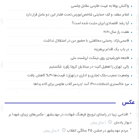
واکنش یوفا به غیبت طارمی مقابل چلسی
اعلام سقف و کف حمایتی شاخص/بورس تحت فشار این دو عامل قرار دارد
آیا رشد اقتصادی ایران مثبت شده است؟
هفت راز سال ۲۰۲۰
قاسمی‌نژاد: رحمتی مخالفتی با حضور من در استقلال نداشت
در باب یک اقدام پرهزینه
فاجعه خورشیدی روی نیمکت ارزشمند ملی
زالی: تهران را تعطیل کنید؛ در مبتلایان کرونا رکورد شکستیم
وضعیت عجیب ملک تجاری و اداری در تهران/ قیمت‌ها ۳۰% کاهش یافت
مردِ خاکستری انتخابات ۱۴۰۰ آمد /دردسر کلاب هاوس برای کاندیداها
عکس
اقدامی زیبا در راستای ترویج فرهنگ شهادت در مهدیشهر ؛ عکس‌های زیبای شهدا بر
دیوار یادمان
1 سال پیش
مردم مهدیشهر در جشن ۴۵ سالگیِ انقلاب
2 سال پیش