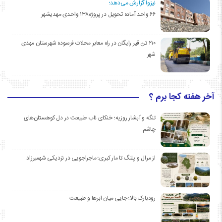
نیزوا گزارش می‌دهد؛
۶۶ واحد آماده تحویل در پروژه۱۳۸ واحدی مهدیشهر
۲۱۰ تن قیر رایگان در راه معابر محلات فرسوده شهرستان مهدی
شهر
آخر هفته کجا برم ؟
تنگه و آبشار روزیه؛ خنکای ناب طبیعت در دل کوهستان‌های
چاشم
از مرال و پلنگ تا مار کبری؛ ماجراجویی در نزدیکی شهمیرزاد
رودبارک بالا؛ جایی میان ابرها و طبیعت