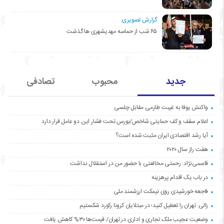
گزارش تصویری:
۶۵ شب از حماسه مهدیشهری ها گذشت
جدید
محبوب
تصادفی
واکنش یوفا به غیبت طارمی مقابل چلسی
اعلام سقف و کف حمایتی شاخص/بورس تحت فشار این دو عامل قرار دارد
آیا رشد اقتصادی ایران مثبت شده است؟
هفت راز سال ۲۰۲۰
قاسمی‌نژاد: رحمتی مخالفتی با حضور من در استقلال نداشت
در باب یک اقدام پرهزینه
فاجعه خورشیدی روی نیمکت ارزشمند ملی
زالی: تهران را تعطیل کنید؛ در مبتلایان کرونا رکورد شکستیم
وضعیت عجیب ملک تجاری و اداری در تهران/ قیمت‌ها ۳۰% کاهش یافت