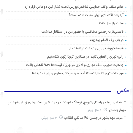
اعلام سقف و کف حمایتی شاخص/بورس تحت فشار این دو عامل قرار دارد
آیا رشد اقتصادی ایران مثبت شده است؟
هفت راز سال ۲۰۲۰
قاسمی‌نژاد: رحمتی مخالفتی با حضور من در استقلال نداشت
در باب یک اقدام پرهزینه
فاجعه خورشیدی روی نیمکت ارزشمند ملی
زالی: تهران را تعطیل کنید؛ در مبتلایان کرونا رکورد شکستیم
وضعیت عجیب ملک تجاری و اداری در تهران/ قیمت‌ها ۳۰% کاهش یافت
مردِ خاکستری انتخابات ۱۴۰۰ آمد /دردسر کلاب هاوس برای کاندیداها
عکس
اقدامی زیبا در راستای ترویج فرهنگ شهادت در مهدیشهر ؛ عکس‌های زیبای شهدا بر
دیوار یادمان
1 سال پیش
مردم مهدیشهر در جشن ۴۵ سالگیِ انقلاب
2 سال پیش