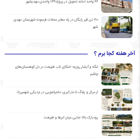
۶۶ واحد آماده تحویل در پروژه۱۳۸ واحدی مهدیشهر
۲۱۰ تن قیر رایگان در راه معابر محلات فرسوده شهرستان مهدی
شهر
آخر هفته کجا برم ؟
تنگه و آبشار روزیه؛ خنکای ناب طبیعت در دل کوهستان‌های
چاشم
از مرال و پلنگ تا مار کبری؛ ماجراجویی در نزدیکی شهمیرزاد
رودبارک بالا؛ جایی میان ابرها و طبیعت