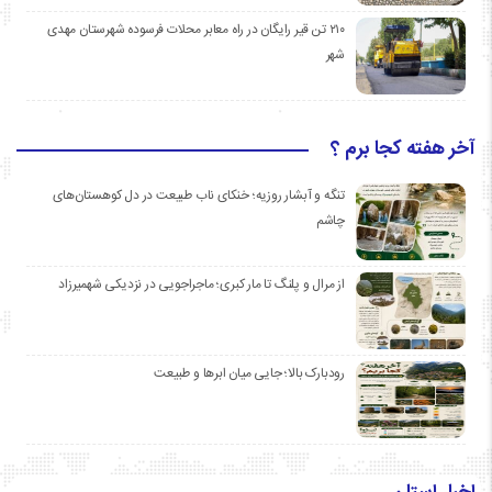
۲۱۰ تن قیر رایگان در راه معابر محلات فرسوده شهرستان مهدی
شهر
آخر هفته کجا برم ؟
تنگه و آبشار روزیه؛ خنکای ناب طبیعت در دل کوهستان‌های
چاشم
از مرال و پلنگ تا مار کبری؛ ماجراجویی در نزدیکی شهمیرزاد
رودبارک بالا؛ جایی میان ابرها و طبیعت