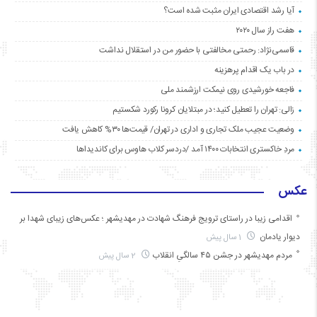
آیا رشد اقتصادی ایران مثبت شده است؟
هفت راز سال ۲۰۲۰
قاسمی‌نژاد: رحمتی مخالفتی با حضور من در استقلال نداشت
در باب یک اقدام پرهزینه
فاجعه خورشیدی روی نیمکت ارزشمند ملی
زالی: تهران را تعطیل کنید؛ در مبتلایان کرونا رکورد شکستیم
وضعیت عجیب ملک تجاری و اداری در تهران/ قیمت‌ها ۳۰% کاهش یافت
مردِ خاکستری انتخابات ۱۴۰۰ آمد /دردسر کلاب هاوس برای کاندیداها
عکس
اقدامی زیبا در راستای ترویج فرهنگ شهادت در مهدیشهر ؛ عکس‌های زیبای شهدا بر
دیوار یادمان
1 سال پیش
مردم مهدیشهر در جشن ۴۵ سالگیِ انقلاب
2 سال پیش