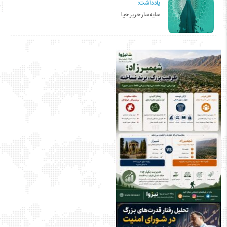
یادداشت؛
سایه‌سار حریر حیا