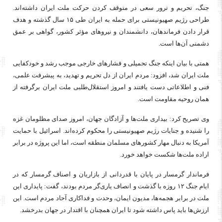
جنگ، تحریم و ترور سعی در متوقف کردن حرکت ملت ایران داشته‌اند.
طراحی رژیم صهیونیستی برای حمله به ایران طی ۱۵ سال گذشته و هدف
قرار دادن فرماندهان، دانشمندان و نیروهای مؤثر کشور، گواهی بر عمق
دشمنی آن‌ها است.
همتی با بیان اینکه جنگ تحمیلی و فشارهای خارجی موجب رشد و خودکفایی
ملت ایران شد، افزود: مردم ایران از دل تحریم و تهدید، به پیشرفت علمی،
فنی و اطلاعاتی دست یافتند و امروز استقلال‌طلبی ملت ایران برگرفته از
همان روحیه مقاومت است.
وی تصریح کرد: بیداری ملت‌ها و آزادگان جهان، امروز صدای مظلومان غزه
را شنیده و جنایات رژیم صهیونیستی را محکوم کرده‌اند. اسرائیل با حمایت
آمریکا به دنبال مهار کشورهای مسلمان منطقه است، اما این پروژه در برابر
اراده ملت‌ها شکست خواهد خورد.
فرماندار گرمسار در پایان با قدردانی از بازاریان و اصناف گرمسار که در
ایام جنگ ۱۲ روزه با گذشت و انصاف یاری‌گر مردم بودند، گفت: پایداری این
ملت در برابر هجمه‌ها، مدیون ایمان، وحدت و فداکاری آحاد مردم است. این
ارزش‌ها باید پاس داشته شود تا ایران همچنان با اقتدار در جهان بدرخشد.