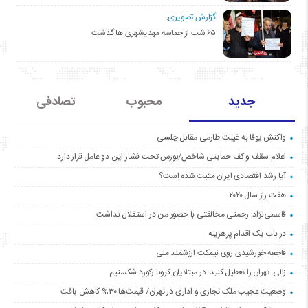
گزارش تصویری:
۶۵ شب از حماسه مهدیشهری ها گذشت
جدید
محبوب
تصادفی
واکنش یوفا به غیبت طارمی مقابل چلسی
اعلام سقف و کف حمایتی شاخص/بورس تحت فشار این دو عامل قرار دارد
آیا رشد اقتصادی ایران مثبت شده است؟
هفت راز سال ۲۰۲۰
قاسمی‌نژاد: رحمتی مخالفتی با حضور من در استقلال نداشت
در باب یک اقدام پرهزینه
فاجعه خورشیدی روی نیمکت ارزشمند ملی
زالی: تهران را تعطیل کنید؛ در مبتلایان کرونا رکورد شکستیم
وضعیت عجیب ملک تجاری و اداری در تهران/ قیمت‌ها ۳۰% کاهش یافت