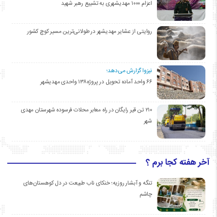
اعزام ۱۰۰۰ مهدیشهری به تشییع رهبر شهید
روایتی از عشایر مهدیشهر در طولانی‌ترین مسیر کوچ کشور
نیزوا گزارش می‌دهد؛
۶۶ واحد آماده تحویل در پروژه۱۳۸ واحدی مهدیشهر
۲۱۰ تن قیر رایگان در راه معابر محلات فرسوده شهرستان مهدی
شهر
آخر هفته کجا برم ؟
تنگه و آبشار روزیه؛ خنکای ناب طبیعت در دل کوهستان‌های
چاشم