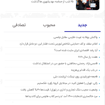
۶۵ شب از حماسه مهدیشهری ها گذشت
جدید
محبوب
تصادفی
واکنش یوفا به غیبت طارمی مقابل چلسی
اعلام سقف و کف حمایتی شاخص/بورس تحت فشار این دو عامل قرار دارد
آیا رشد اقتصادی ایران مثبت شده است؟
هفت راز سال ۲۰۲۰
قاسمی‌نژاد: رحمتی مخالفتی با حضور من در استقلال نداشت
در باب یک اقدام پرهزینه
فاجعه خورشیدی روی نیمکت ارزشمند ملی
زالی: تهران را تعطیل کنید؛ در مبتلایان کرونا رکورد شکستیم
وضعیت عجیب ملک تجاری و اداری در تهران/ قیمت‌ها ۳۰% کاهش یافت
مردِ خاکستری انتخابات ۱۴۰۰ آمد /دردسر کلاب هاوس برای کاندیداها