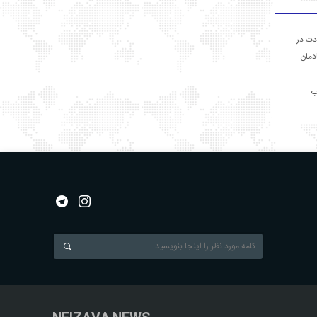
دت در
ادمان