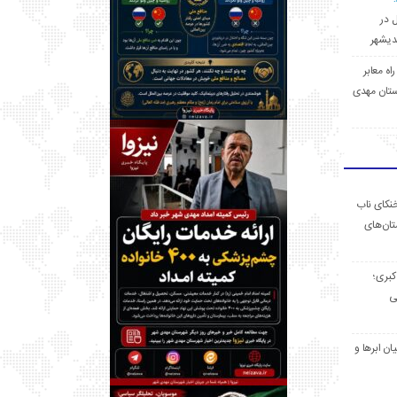
ل در
 راه معابر
تان مهدی
خنکای ناب
ان‌های
 کبری؛
ی
ان ابرها و