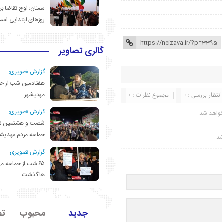
سمنان؛ اوج تقاضا برا
روزهای ابتدایی اس
گالری تصاویر
گزارش تصویری:
هفتادمین شب از حم
مهدیشهر
انتظار بررسی : 0
مجموع نظرات : 0
گزارش تصویری:
واهد شد.
شصت و هشتمین ش
حماسه مردم مهدیشه
شد.
گزارش تصویری:
۶۵ شب از حماسه 
ها گذشت
جدید
محبوب
تص