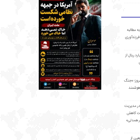
ه مطالبه
فرزندآوری
 میلیارد ریال از
مروز؛ «جنگ
هوشمند
در مدیریت
بت کاهش
قرار همدلی»
ر اربعین از