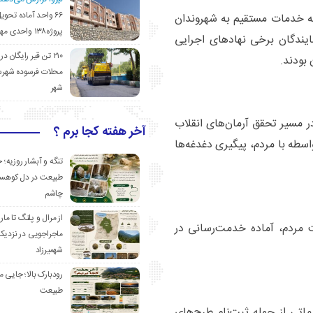
۶۶ واحد آماده تحوی
ئه خدمات مستقیم به شهروندان
پروژه۱۳۸ واحدی مهدیشهر
ایندگان برخی نهادهای اجرایی
۲۱۰ تن قیر رایگان در
بودند.
محلات فرسوده شهرس
شهر
 مسیر تحقق آرمان‌های انقلاب
آخر هفته کجا برم ؟
طه با مردم، پیگیری دغدغه‌ها
تنگه و آبشار روزیه؛ 
طبیعت در دل کوهست
چاشم
از مرال و پلنگ تا مار
 مردم، آماده خدمت‌رسانی در
ماجراجویی در نزدیک
شهمیرزاد
رودبارک بالا؛ جایی می
طبیعت
اتی از جمله ثبت‌نام طرح‌های