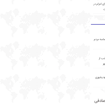
ی اعزام در
ت
اسه مردم
ب از
ر
مهدیشهری
ادفی