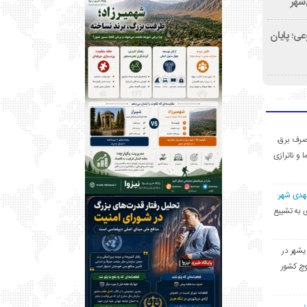
‌شهر
ی؛ پایان
ی مصرف برق،
ا و ناترازی
مهدی شهر:
یشهری به تشییع
یشهر در
وچ کشور