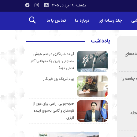
یکشنبه, ۱۸ مرداد , ۱۴۰۵
شی
چند رسانه ای
درباره ما
تماس با ما
یادداشت
ده‌های
آینده خبرنگاری در عصر هوش
مصنوعی؛ پایان یک حرفه یا آغاز
فصلی تازه؟
جامعه را
پیام تبریک روز خبرنگار
صرفه‌جویی، راهی برای عبور از
تابستان و گامی به‌سوی آینده
دمحله
انرژی