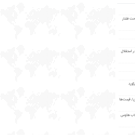
حت فشار
ر استقلال
رکورد
/ قیمت‌ها
مد /دردسر کلاب هاوس