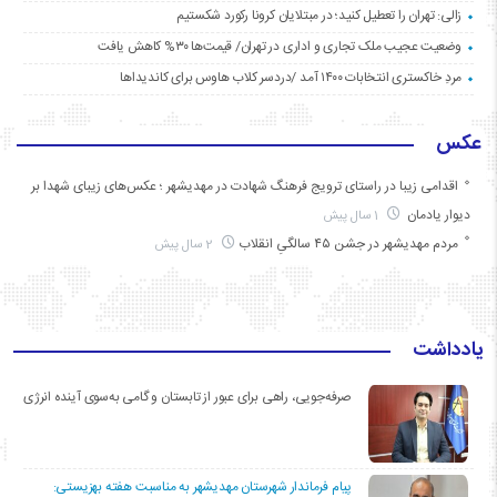
زالی: تهران را تعطیل کنید؛ در مبتلایان کرونا رکورد شکستیم
وضعیت عجیب ملک تجاری و اداری در تهران/ قیمت‌ها ۳۰% کاهش یافت
مردِ خاکستری انتخابات ۱۴۰۰ آمد /دردسر کلاب هاوس برای کاندیداها
عکس
اقدامی زیبا در راستای ترویج فرهنگ شهادت در مهدیشهر ؛ عکس‌های زیبای شهدا بر
دیوار یادمان
1 سال پیش
مردم مهدیشهر در جشن ۴۵ سالگیِ انقلاب
2 سال پیش
یادداشت
صرفه‌جویی، راهی برای عبور از تابستان و گامی به‌سوی آینده انرژی
پیام فرماندار شهرستان مهدیشهر به مناسبت هفته بهزیستی: