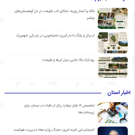
تنگه و آبشار روزیه؛ خنکای ناب طبیعت در دل کوهستان‌های
چاشم
از مرال و پلنگ تا مار کبری؛ ماجراجویی در نزدیکی شهمیرزاد
رودبارک بالا؛ جایی میان ابرها و طبیعت
اخبار استان
تخصیص ۱۸ هزار میلیارد ریال از مالیات در سمنان برای
زیرساخت‌ها
انسجام ملی لازمه امروز؛ «جنگ روایت‌ها» مدیریت هوشمند