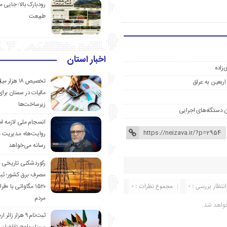
رودبارک بالا؛ جایی می
طبیعت
اخبار استان
‌زاده
تخصیص ۱۸ هزار
مالیات در سمنان برای
زیرساخت‌ها
ن دستگاه‌های اجرایی
انسجام ملی لازمه ا
روایت‌ها» مدیریت 
رسانه می‌خواهد
رکوردشکنی تاریخی 
مصرف برق کشور؛ ث
انتظار بررسی : 0
مجموع نظرات : 0
۱۵۲۰ مگاواتی با «
مردم
واهد شد.
ثبت‌نام ۹ هزار زائ