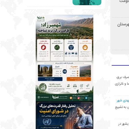
قاومت
هرستان
ی مصرف برق،
ا و ناترازی
مهدی شهر:
یشهری به تشییع
یشهر در