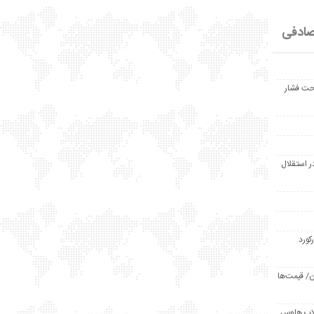
ادفی
حت فشار
ر استقلال
رکورد
/ قیمت‌ها
مد /دردسر کلاب هاوس