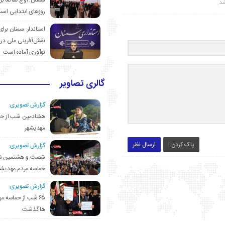
سمنان؛ اوج تقاضا برا
شد.
روزهای ابتدایی اس
استاندار: سمنان برای
نقش‌آفرینی ملی در 
نوآوری آماده است
گالری تصاویر
گزارش تصویری:
هفتادمین شب از حم
مهدیشهر
پاک کردن !
ارسال نظر
گزارش تصویری:
شصت و هشتمین ش
حماسه مردم مهدیشه
گزارش تصویری:
۶۵ شب از حماسه 
ها گذشت