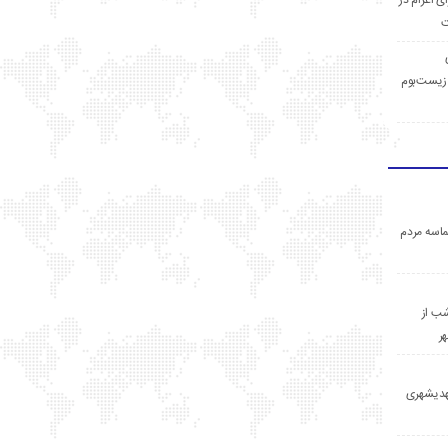
ی اعزام در
ت
زیست‌بوم
اسه مردم
ب از
ر
مهدیشهری