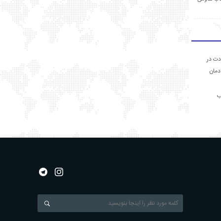
دت در
ادمان