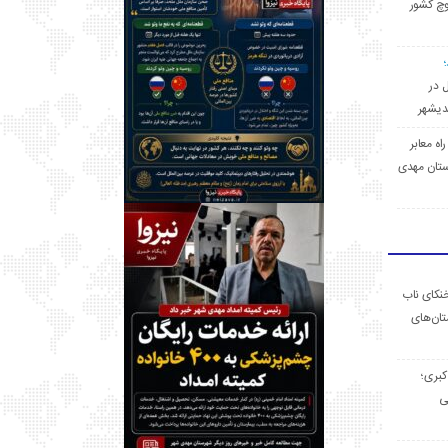
وچ کشور
ل در
 راه معابر
تان مهدی
خنکای ناب
ان‌های
 کبری؛
ی