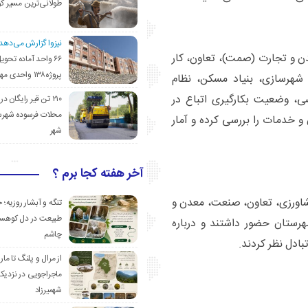
طولانی‌ترین مسیر ک
نیزوا گزارش می‌دهد؛
ن و تجارت (صمت)، تعاون، کار
۶۶ واحد آماده تحوی
پروژه۱۳۸ واحدی مهدیشهر
 شهرسازی، بنیاد مسکن، نظام
، وضعیت بکارگیری اتباع در
۲۱۰ تن قیر رایگان در
محلات فرسوده شهرس
 خدمات را بررسی کرده و آمار
شهر
آخر هفته کجا برم ؟
کشاورزی، تعاون، صنعت، معدن و
تنگه و آبشار روزیه؛ 
طبیعت در دل کوهست
رستان حضور داشتند و درباره
چاشم
بادل نظر کردند.
از مرال و پلنگ تا مار
ماجراجویی در نزدیک
شهمیرزاد