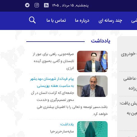
پنجشنبه, ۱۵ مرداد , ۱۴۰۵
شی
چند رسانه ای
درباره ما
تماس با ما
یادداشت
کشف خودروی
صرفه‌جویی، راهی برای عبور از
تابستان و گامی به‌سوی آینده
انرژی
ت عاطفی
پیام فرماندار شهرستان مهدیشهر
به مناسبت هفته بهزیستی:
زاده
جامعه‌ای که کرامت انسان در آن
محور تصمیم‌گیری و خدمت
۴ درصد افزایش یافت؛
باشد،مسیر توسعه و تعالی را با اطمینان بیشتری طی
کب اربعین به
خواهد کرد.
یادداشت؛
سایه‌سار حریر حیا