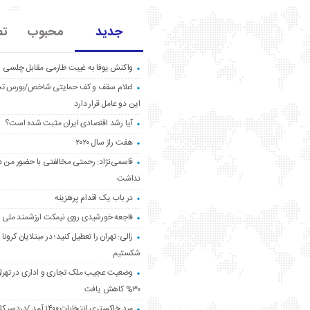
جدید
محبوب
تص
واکنش یوفا به غیبت طارمی مقابل چلسی
اعلام سقف و کف حمایتی شاخص/بورس ت
این دو عامل قرار دارد
آیا رشد اقتصادی ایران مثبت شده است؟
هفت راز سال ۲۰۲۰
قاسمی‌نژاد: رحمتی مخالفتی با حضور من د
نداشت
در باب یک اقدام پرهزینه
فاجعه خورشیدی روی نیمکت ارزشمند ملی
زالی: تهران را تعطیل کنید؛ در مبتلایان کرونا 
شکستیم
وضعیت عجیب ملک تجاری و اداری در تهران
۳۰% کاهش یافت
مردِ خاکستری انتخابات ۱۴۰۰ آ