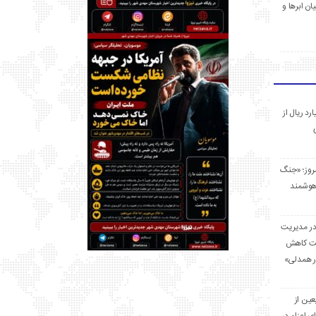
ان ابرها و
 میلیارد ریال از
مروز؛ «جنگ
هوشمند
در مدیریت
بت کاهش
قرار همدلی»
ر اربعین از