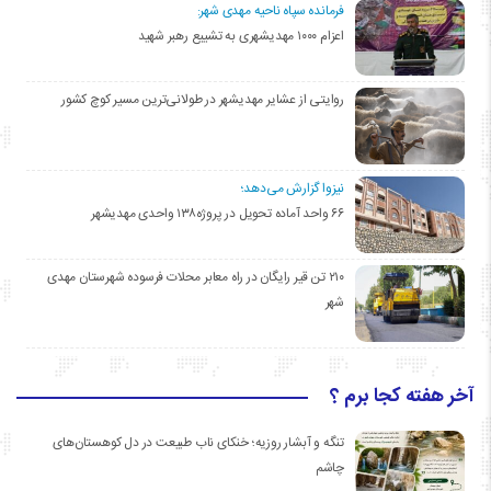
فرمانده سپاه ناحیه مهدی شهر:
اعزام ۱۰۰۰ مهدیشهری به تشییع رهبر شهید
روایتی از عشایر مهدیشهر در طولانی‌ترین مسیر کوچ کشور
نیزوا گزارش می‌دهد؛
۶۶ واحد آماده تحویل در پروژه۱۳۸ واحدی مهدیشهر
۲۱۰ تن قیر رایگان در راه معابر محلات فرسوده شهرستان مهدی
شهر
آخر هفته کجا برم ؟
تنگه و آبشار روزیه؛ خنکای ناب طبیعت در دل کوهستان‌های
چاشم