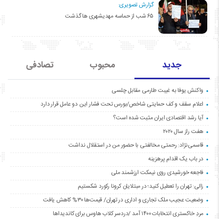
گزارش تصویری:
۶۵ شب از حماسه مهدیشهری ها گذشت
جدید
محبوب
تصادفی
واکنش یوفا به غیبت طارمی مقابل چلسی
اعلام سقف و کف حمایتی شاخص/بورس تحت فشار این دو عامل قرار دارد
آیا رشد اقتصادی ایران مثبت شده است؟
هفت راز سال ۲۰۲۰
قاسمی‌نژاد: رحمتی مخالفتی با حضور من در استقلال نداشت
در باب یک اقدام پرهزینه
فاجعه خورشیدی روی نیمکت ارزشمند ملی
زالی: تهران را تعطیل کنید؛ در مبتلایان کرونا رکورد شکستیم
وضعیت عجیب ملک تجاری و اداری در تهران/ قیمت‌ها ۳۰% کاهش یافت
مردِ خاکستری انتخابات ۱۴۰۰ آمد /دردسر کلاب هاوس برای کاندیداها