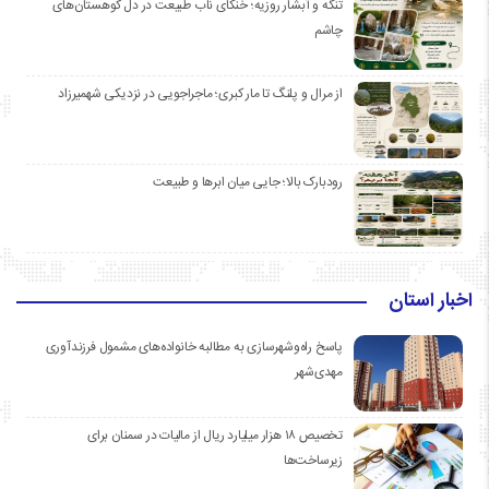
تنگه و آبشار روزیه؛ خنکای ناب طبیعت در دل کوهستان‌های
چاشم
از مرال و پلنگ تا مار کبری؛ ماجراجویی در نزدیکی شهمیرزاد
رودبارک بالا؛ جایی میان ابرها و طبیعت
اخبار استان
پاسخ راه‌وشهرسازی به مطالبه خانواده‌های مشمول فرزندآوری
مهدی‌شهر
تخصیص ۱۸ هزار میلیارد ریال از مالیات در سمنان برای
زیرساخت‌ها