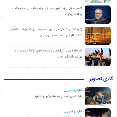
انسجام ملی لازمه امروز؛ «جنگ روایت‌ها» مدیریت هوشمند
رسانه می‌خواهد
رکوردشکنی تاریخی در مدیریت مصرف برق کشور؛ ثبت کاهش
۱۵۲۰ مگاواتی با «قرار همدلی» مردم
ثبت‌نام ۹ هزار زائر اربعین از سمنان؛ اوج تقاضا برای اعزام در
روزهای ابتدایی است
گالری تصاویر
گزارش تصویری:
هفتادمین شب از حماسه مردم مهدیشهر
گزارش تصویری: