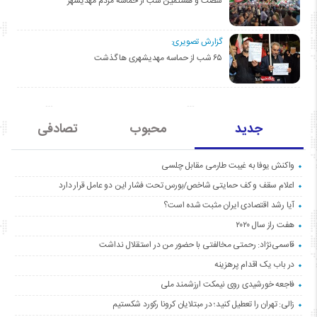
شصت و هشتمین شب از حماسه مردم مهدیشهر
گزارش تصویری:
۶۵ شب از حماسه مهدیشهری ها گذشت
جدید
محبوب
تصادفی
واکنش یوفا به غیبت طارمی مقابل چلسی
اعلام سقف و کف حمایتی شاخص/بورس تحت فشار این دو عامل قرار دارد
آیا رشد اقتصادی ایران مثبت شده است؟
هفت راز سال ۲۰۲۰
قاسمی‌نژاد: رحمتی مخالفتی با حضور من در استقلال نداشت
در باب یک اقدام پرهزینه
فاجعه خورشیدی روی نیمکت ارزشمند ملی
زالی: تهران را تعطیل کنید؛ در مبتلایان کرونا رکورد شکستیم