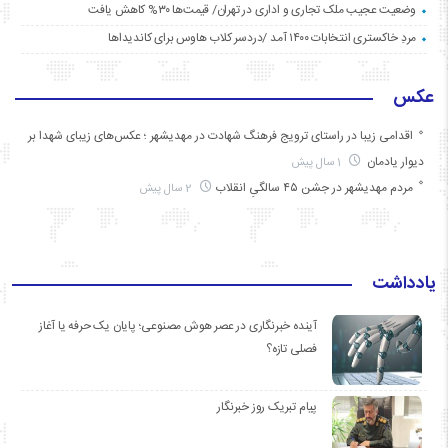
وضعیت عجیب ملک تجاری و اداری در تهران/ قیمت‌ها ۳۰% کاهش یافت
مردِ خاکستری انتخابات ۱۴۰۰ آمد /دردسر کلاب هاوس برای کاندیداها
عکس
اقدامی زیبا در راستای ترویج فرهنگ شهادت در مهدیشهر ؛ عکس‌های زیبای شهدا بر
دیوار یادمان
1 سال پیش
مردم مهدیشهر در جشن ۴۵ سالگیِ انقلاب
2 سال پیش
یادداشت
آینده خبرنگاری در عصر هوش مصنوعی؛ پایان یک حرفه یا آغاز
فصلی تازه؟
پیام تبریک روز خبرنگار