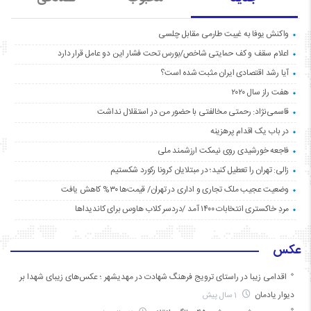
واکنش یوفا به غیبت طارمی مقابل چلسی
اعلام سقف و کف حمایتی شاخص/بورس تحت فشار این دو عامل قرار دارد
آیا رشد اقتصادی ایران مثبت شده است؟
هفت راز سال ۲۰۲۰
قاسمی‌نژاد: رحمتی مخالفتی با حضور من در استقلال نداشت
در باب یک اقدام پرهزینه
فاجعه خورشیدی روی نیمکت ارزشمند ملی
زالی: تهران را تعطیل کنید؛ در مبتلایان کرونا رکورد شکستیم
وضعیت عجیب ملک تجاری و اداری در تهران/ قیمت‌ها ۳۰% کاهش یافت
مردِ خاکستری انتخابات ۱۴۰۰ آمد /دردسر کلاب هاوس برای کاندیداها
عکس
اقدامی زیبا در راستای ترویج فرهنگ شهادت در مهدیشهر ؛ عکس‌های زیبای شهدا بر
دیوار یادمان
1 سال پیش