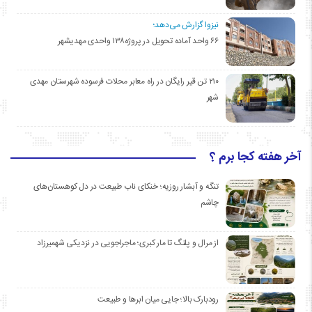
نیزوا گزارش می‌دهد؛
۶۶ واحد آماده تحویل در پروژه۱۳۸ واحدی مهدیشهر
۲۱۰ تن قیر رایگان در راه معابر محلات فرسوده شهرستان مهدی
شهر
آخر هفته کجا برم ؟
تنگه و آبشار روزیه؛ خنکای ناب طبیعت در دل کوهستان‌های
چاشم
از مرال و پلنگ تا مار کبری؛ ماجراجویی در نزدیکی شهمیرزاد
رودبارک بالا؛ جایی میان ابرها و طبیعت