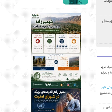
قاومت
هرستان
ی مصرف برق،
ا و ناترازی
مهدی شهر:
یشهری به تشییع
یشهر در