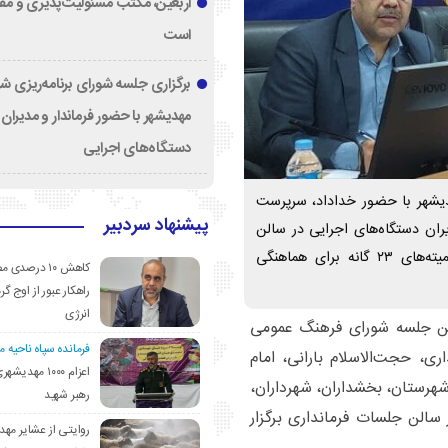
اربعین، مکتب مسئولیت‌پذیری و م
است
برگزاری جلسه شورای برنامه‌ریزی ش
مهدیشهر با حضور فرماندار و مدیران
دستگاه‌های اجرایی
شهر با حضور خداداد، سرپرست
پیشنهاد سردبیر
یران دستگاه‌های اجرایی در سالن
جلسات فرمانداری برگزار شد. در این جلسه، مسئولین کمیته‌های ۲۳ گانه برای هماهنگی
کاهش ۱۰ درصد
راهکار عبور از اوج گرم
انرژی
ن جلسه شورای فرهنگ عمومی
فرمانده سپاه ناحیه 
، حجت‌الاسلام بارانی، امام
اعزام ۱۰۰۰ مهد
هرستان، بخشداران، شهرداران،
رهبر شهید
سالن جلسات فرمانداری برگزار
روایتی از عشایر مهد