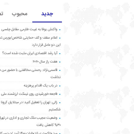
جدید
محبوب
تص
واکنش یوفا به غیبت طارمی مقابل چلسی
اعلام سقف و کف حمایتی شاخص/بورس ت
این دو عامل قرار دارد
آیا رشد اقتصادی ایران مثبت شده است؟
هفت راز سال ۲۰۲۰
قاسمی‌نژاد: رحمتی مخالفتی با حضور من د
نداشت
در باب یک اقدام پرهزینه
فاجعه خورشیدی روی نیمکت ارزشمند ملی
زالی: تهران را تعطیل کنید؛ در مبتلایان کرونا 
شکستیم
وضعیت عجیب ملک تجاری و اداری در تهران
۳۰% کاهش یافت
مردِ خاکستری انتخابات ۱۴۰۰ آ