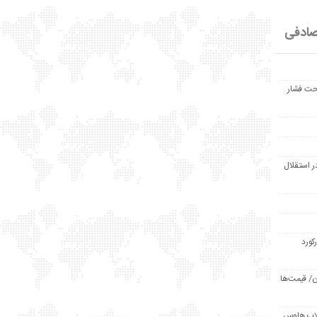
ادفی
حت فشار
ر استقلال
رکورد
/ قیمت‌ها
مد /دردسر کلاب هاوس