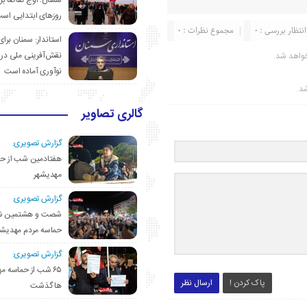
سمنان؛ اوج تقاضا برا
روزهای ابتدایی اس
انتظار بررسی : 0
مجموع نظرات : 0
استاندار: سمنان برای
نقش‌آفرینی ملی در 
واهد شد.
نوآوری آماده است
شد.
گالری تصاویر
گزارش تصویری:
هفتادمین شب از حم
مهدیشهر
گزارش تصویری:
شصت و هشتمین ش
حماسه مردم مهدیشه
گزارش تصویری:
۶۵ شب از حماسه 
پاک کردن !
ارسال نظر
ها گذشت