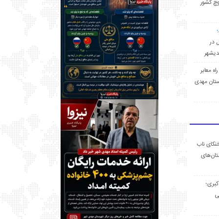
وچ کشور
ل در
 راه معابر
تان مهدی
خنکای ناب
ان‌های
 کبری؛
ی