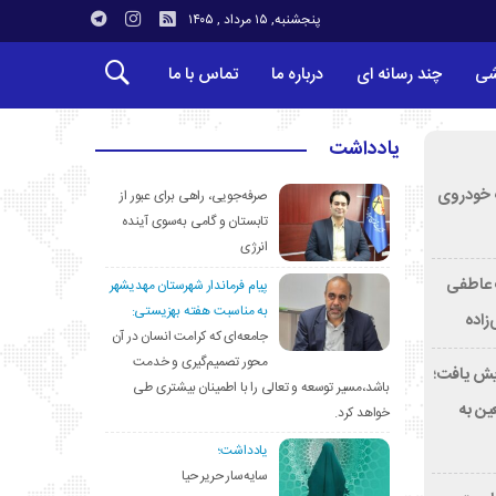
پنجشنبه, ۱۵ مرداد , ۱۴۰۵
شی
چند رسانه ای
درباره ما
تماس با ما
یادداشت
کشف خودروی
صرفه‌جویی، راهی برای عبور از
تابستان و گامی به‌سوی آینده
انرژی
ت عاطفی
پیام فرماندار شهرستان مهدیشهر
به مناسبت هفته بهزیستی:
زاده
جامعه‌ای که کرامت انسان در آن
محور تصمیم‌گیری و خدمت
۴ درصد افزایش یافت؛
باشد،مسیر توسعه و تعالی را با اطمینان بیشتری طی
کب اربعین به
خواهد کرد.
یادداشت؛
سایه‌سار حریر حیا