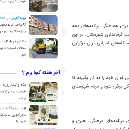
طولانی‌ترین مسیر ک
نیزوا گزارش می‌دهد؛
۶۶ واحد آماده تحوی
 هدف تعیین مسئولین کمیته‌های ۲۳ گانه برای هماهنگی برنامه‌های دهه
پروژه۱۳۸ واحدی مهدیشهر
ت فرمانداری شهرستان، در این
۲۱۰ تن قیر رایگان در
گاه‌های اجرایی برای برگزاری
محلات فرسوده شهرس
شهر
آخر هفته کجا برم ؟
توان خود را به کار بگیرند تا
تنگه و آبشار روزیه؛ 
کن برگزار شود و مردم شهرستان
طبیعت در دل کوهست
چاشم
از مرال و پلنگ تا مار
ماجراجویی در نزدیک
ی برنامه‌های فرهنگی، هنری و
شهمیرزاد