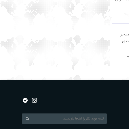
دت در
ادمان