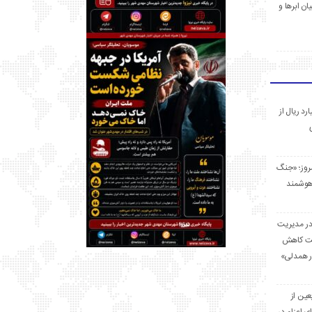
ان ابرها و
 میلیارد ریال از
مروز؛ «جنگ
هوشمند
در مدیریت
بت کاهش
قرار همدلی»
ر اربعین از