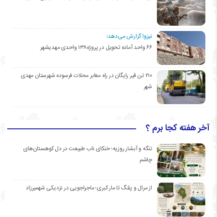
نیزوا گزارش می‌دهد؛
۶۶ واحد آماده تحویل در پروژه۱۳۸ واحدی مهدیشهر
۲۱۰ تن قیر رایگان در راه معابر محلات فرسوده شهرستان مهدی
شهر
آخر هفته کجا برم ؟
تنگه و آبشار روزیه؛ خنکای ناب طبیعت در دل کوهستان‌های
چاشم
از مرال و پلنگ تا مار کبری؛ ماجراجویی در نزدیکی شهمیرزاد