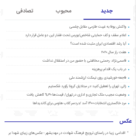
جدید
محبوب
تصادفی
واکنش یوفا به غیبت طارمی مقابل چلسی
اعلام سقف و کف حمایتی شاخص/بورس تحت فشار این دو عامل قرار دارد
آیا رشد اقتصادی ایران مثبت شده است؟
هفت راز سال ۲۰۲۰
قاسمی‌نژاد: رحمتی مخالفتی با حضور من در استقلال نداشت
در باب یک اقدام پرهزینه
فاجعه خورشیدی روی نیمکت ارزشمند ملی
زالی: تهران را تعطیل کنید؛ در مبتلایان کرونا رکورد شکستیم
وضعیت عجیب ملک تجاری و اداری در تهران/ قیمت‌ها ۳۰% کاهش یافت
مردِ خاکستری انتخابات ۱۴۰۰ آمد /دردسر کلاب هاوس برای کاندیداها
عکس
اقدامی زیبا در راستای ترویج فرهنگ شهادت در مهدیشهر ؛ عکس‌های زیبای شهدا بر