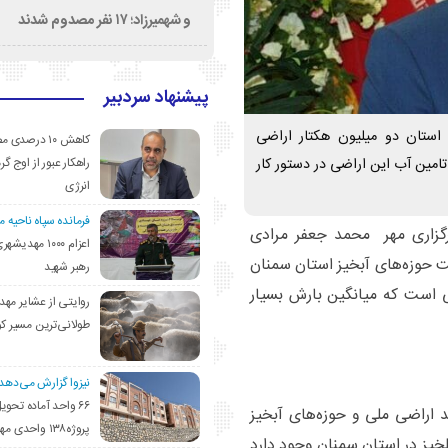
و شهمیرزاد؛ ۱۷ نفر مصدوم شدند
پیشنهاد سردبیر
 استان دو میلیون هکتار اراضی
کاهش ۱۰ درصد
امین آب این اراضی در دستور کار
راهکار عبور از اوج گرم
انرژی
فرمانده سپاه ناحیه 
گزاری مهر محمد جعفر مرادی
اعزام ۱۰۰۰ مهد
ت حوزه‌های آبخیز استان سمنان
رهبر شهید
نی است که میانگین بارش بسیار
روایتی از عشایر مهد
طولانی‌ترین مسیر ک
نیزوا گزارش می‌دهد؛
۶۶ واحد آماده تحوی
 اراضی ملی و حوزه‌های آبخیز
پروژه۱۳۸ واحدی مهدیشهر
خیز در استان سمنان وجود دارد