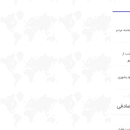
اسه مردم
ب از
ر
مهدیشهری
ادفی
حت فشار