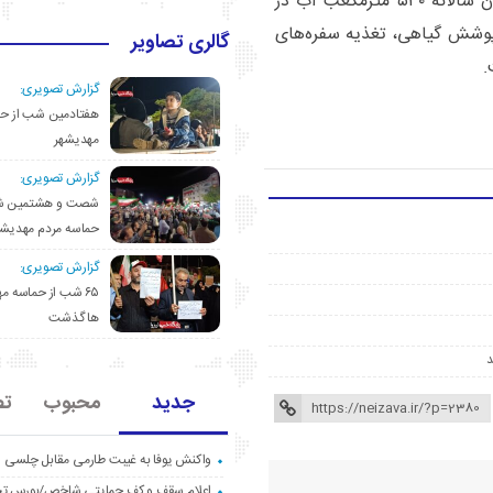
وی افزود: با انجام طرح‌های آبخیزداری در استان سمنان سالانه ۵۳۰ مترمکعب آب در
پوشش گیاهی، تغذیه سفره‌های
گالری تصاویر
.
گزارش تصویری:
هفتادمین شب از حم
مهدیشهر
گزارش تصویری:
شصت و هشتمین ش
حماسه مردم مهدیشه
گزارش تصویری:
۶۵ شب از حماسه 
ها گذشت
جدید
محبوب
تص
واکنش یوفا به غیبت طارمی مقابل چلسی
اعلام سقف و کف حمایتی شاخص/بورس ت