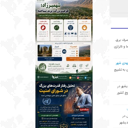
ی مصرف برق،
ا و ناترازی
مهدی شهر:
یشهری به تشییع
یشهر در
وچ کشور
ل در