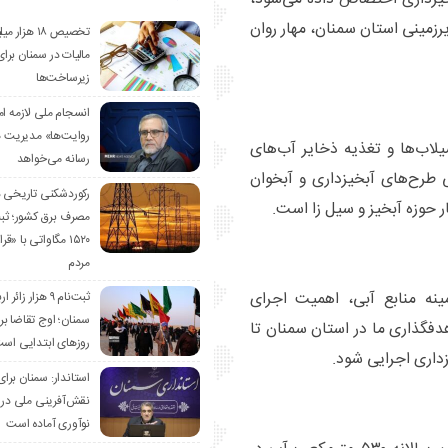
رزمینی استان سمنان، مهار روان
تخصیص ۱۸ هزار
مالیات در سمنان برای
زیرساخت‌ها
انسجام ملی لازمه ا
روایت‌ها» مدیریت 
لاب‌ها و تغذیه ذخایر آب‌های
رسانه می‌خواهد
طرح‌های آبخیزداری و آبخوان
رکوردشکنی تاریخی 
ر حوزه آبخیز و سیل زا است.
مصرف برق کشور؛ ث
۱۵۲۰ مگاواتی با «
مردم
ینه منابع آبی، اهمیت اجرای
ثبت‌نام ۹ هزار زائ
سمنان؛ اوج تقاضا برا
دفگذاری ما در استان سمنان تا
روزهای ابتدایی اس
داری اجرایی شود.
استاندار: سمنان برای
نقش‌آفرینی ملی در 
نوآوری آماده است