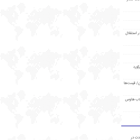
ر استقلال
رکورد
/ قیمت‌ها
مد /دردسر کلاب هاوس
دت در