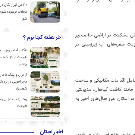
۲۱۰ تن قیر رایگان در
محلات فرسوده شهرس
شهر
هش مشکلات بر اراضی حاصلخیز
آخر هفته کجا برم ؟
ویت سفره‌های آب زیرزمینی در
تنگه و آبشار روزیه؛ 
طبیعت در دل کوهست
چاشم
از مرال و پلنگ تا مار
شامل اقدامات مکانیکی و ساخت
ماجراجویی در نزدیک
شهمیرزاد
 مانند کاشت گیاهان، مدیریتی
در استان طی سال‌های اخیر به
رودبارک بالا؛ جایی می
طبیعت
اخبار استان
بخیزداری اختصاص داده می‌شود،