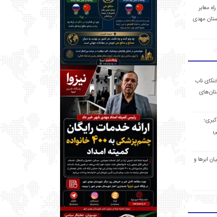
 راه معابر
تان مهدی
خنکای ناب
ان‌های
 کبری؛
ی
ان ابرها و