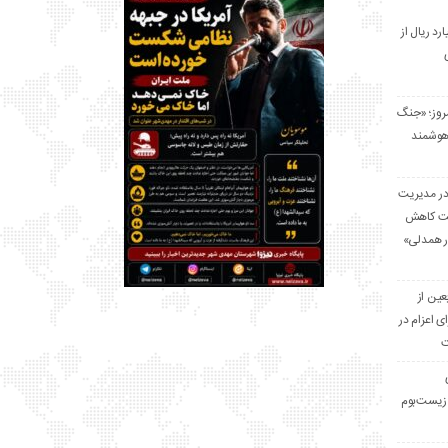
 میلیارد ریال از
مروز؛ «جنگ
هوشمند
در مدیریت
بت کاهش
قرار همدلی»
ر اربعین از
ی اعزام در
ت
زیست‌بوم