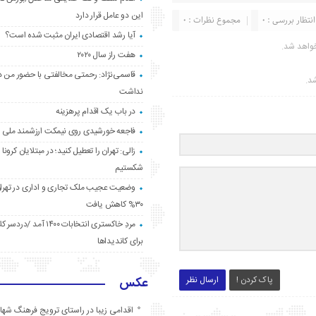
این دو عامل قرار دارد
انتظار بررسی : 0
مجموع نظرات : 0
آیا رشد اقتصادی ایران مثبت شده است؟
واهد شد.
هفت راز سال ۲۰۲۰
قاسمی‌نژاد: رحمتی مخالفتی با حضور من د
شد.
نداشت
در باب یک اقدام پرهزینه
فاجعه خورشیدی روی نیمکت ارزشمند ملی
زالی: تهران را تعطیل کنید؛ در مبتلایان کرونا 
شکستیم
وضعیت عجیب ملک تجاری و اداری در تهران
۳۰% کاهش یافت
مردِ خاکستری انتخابات ۱۴۰۰ آ
برای کاندیداها
پاک کردن !
ارسال نظر
عکس
اقدامی زیبا در راستای ترویج فرهنگ شها