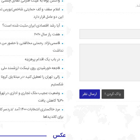
واکنش یوفا به غیبت طارمی مقابل چلسی
شد.
اعلام سقف و کف حمایتی شاخص/بورس ت
این دو عامل قرار دارد
آیا رشد اقتصادی ایران مثبت شده است؟
هفت راز سال ۲۰۲۰
قاسمی‌نژاد: رحمتی مخالفتی با حضور من د
نداشت
در باب یک اقدام پرهزینه
فاجعه خورشیدی روی نیمکت ارزشمند ملی
زالی: تهران را تعطیل کنید؛ در مبتلایان کرونا 
شکستیم
وضعیت عجیب ملک تجاری و اداری در تهران
پاک کردن !
ارسال نظر
۳۰% کاهش یافت
مردِ خاکستری انتخابات ۱۴۰۰ آ
برای کاندیداها
عکس