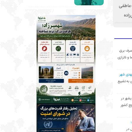
ت عاطفی
زاده
ی مصرف برق،
ا و ناترازی
مهدی شهر:
یشهری به تشییع
یشهر در
وچ کشور
ل در