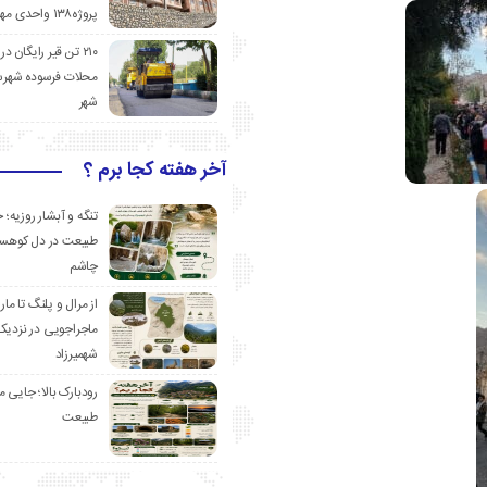
پروژه۱۳۸ واحدی مهدیشهر
۲۱۰ تن قیر رایگان در
محلات فرسوده شهرس
شهر
آخر هفته کجا برم ؟
تنگه و آبشار روزیه؛ 
طبیعت در دل کوهست
چاشم
از مرال و پلنگ تا مار
ماجراجویی در نزدیک
شهمیرزاد
رودبارک بالا؛ جایی می
طبیعت