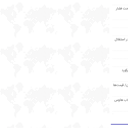
حت فشار
ر استقلال
رکورد
/ قیمت‌ها
مد /دردسر کلاب هاوس