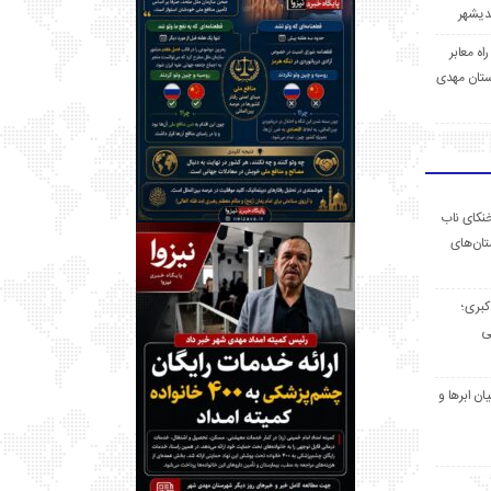
 راه معابر
تان مهدی
خنکای ناب
ان‌های
 کبری؛
ی
ان ابرها و