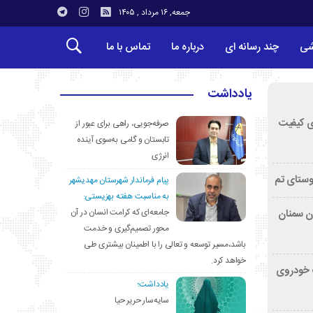
جمعه, ۱۶ مرداد , ۱۴۰۵
شی
چند رسانه ای
درباره ما
تماس با ما
یادداشت
ی کیفیت
صرفه‌جویی، راهی برای عبور از
تابستان و گامی به‌سوی آینده
انرژی
وستای تم
پیام فرماندار شهرستان مهدیشهر
به مناسبت هفته بهزیستی:
جامعه‌ای که کرامت انسان در آن
تان سمنان
محور تصمیم‌گیری و خدمت
باشد،مسیر توسعه و تعالی را با اطمینان بیشتری طی
خواهد کرد.
کشف خودروی
یادداشت؛
سایه‌سار حریر حیا