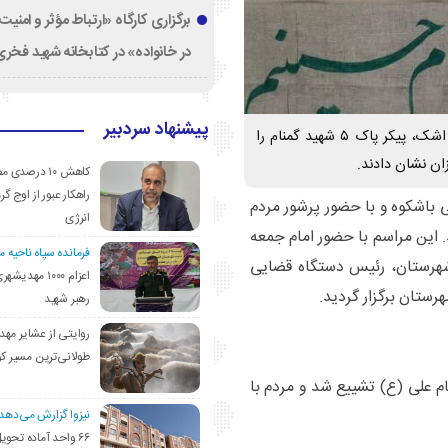
برگزاری کارگاه «ارتباط مؤثر و امنی
در خانواده» در کتابخانه شهید فخری‌
پیشنهاد سردبیر
مردم شهیدپرور مهدیشهر در مراسمی باشکوه و با نثار گل و اشک، پیکر پاک ۵ شهید گمنام را
زان نشان دادند.
کاهش ۱۰ درصد
راهکار عبور از اوج گرم
باشکوه و با حضور پرشور مردم
انرژی
د گمنام تشییع شد. این مراسم با حضور امام جمعه
فرمانده سپاه ناحیه 
شهرستان، رئیس دستگاه قضایی
اعزام ۱۰۰۰ مهد
ستان برگزار گردید.
رهبر شهید
روایتی از عشایر مهد
طولانی‌ترین مسیر ک
ام علی (ع) تشییع شد و مردم با
نیزوا گزارش می‌دهد؛
۶۶ واحد آماده تحوی