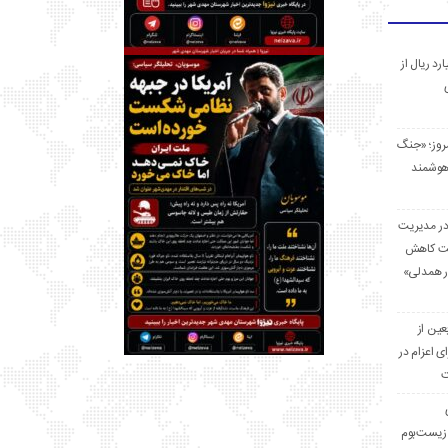
 میلیارد ریال از
مروز؛ «جنگ
هوشمند
در مدیریت
بت کاهش
قرار همدلی»
ر اربعین از
ی اعزام در
ت
زیست‌بوم