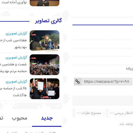
نوآوری آماده است
گالری تصاویر
گزارش تصویری:
هفتادمین شب از حم
مهدیشهر
گزارش تصویری:
شصت و هشتمین ش
‌زاده
حماسه مردم مهدیشه
گزارش تصویری:
۶۵ شب از حماسه 
ها گذشت
انتظار بررسی : 0
مجموع نظرات : 0
جدید
محبوب
تص
واهد شد.