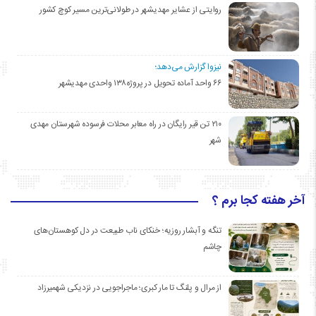
روایتی از عشایر مهدیشهر در طولانی‌ترین مسیر کوچ کشور
نیزوا گزارش می‌دهد؛
۶۶ واحد آماده تحویل در پروژه۱۳۸ واحدی مهدیشهر
۲۱۰ تن قیر رایگان در راه معابر محلات فرسوده شهرستان مهدی
شهر
آخر هفته کجا برم ؟
تنگه و آبشار روزیه؛ خنکای ناب طبیعت در دل کوهستان‌های
چاشم
از مرال و پلنگ تا مار کبری؛ ماجراجویی در نزدیکی شهمیرزاد