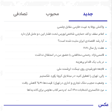
جدید
محبوب
تصادفی
واکنش یوفا به غیبت طارمی مقابل چلسی
اعلام سقف و کف حمایتی شاخص/بورس تحت فشار این دو عامل قرار دارد
آیا رشد اقتصادی ایران مثبت شده است؟
هفت راز سال ۲۰۲۰
قاسمی‌نژاد: رحمتی مخالفتی با حضور من در استقلال نداشت
در باب یک اقدام پرهزینه
فاجعه خورشیدی روی نیمکت ارزشمند ملی
زالی: تهران را تعطیل کنید؛ در مبتلایان کرونا رکورد شکستیم
وضعیت عجیب ملک تجاری و اداری در تهران/ قیمت‌ها ۳۰% کاهش یافت
مردِ خاکستری انتخابات ۱۴۰۰ آمد /دردسر کلاب هاوس برای کاندیداها
عکس