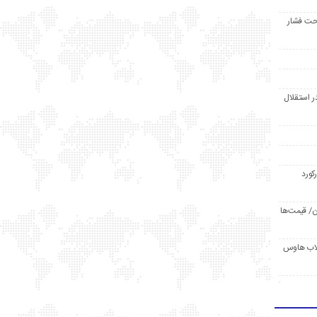
حت فشار
ر استقلال
رکورد
/ قیمت‌ها
مد /دردسر کلاب هاوس