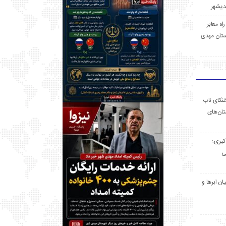
 راه معابر
تان مهدی
خنکای ناب
ان‌های
 کبری؛
ی
ان ابرها و