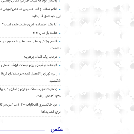
واکنش یوفا به غیبت طارمی مقابل چلسی
اعلام سقف و کف حمایتی شاخص/بورس ت
این دو عامل قرار دارد
آیا رشد اقتصادی ایران مثبت شده است؟
هفت راز سال ۲۰۲۰
قاسمی‌نژاد: رحمتی مخالفتی با حضور من د
نداشت
در باب یک اقدام پرهزینه
فاجعه خورشیدی روی نیمکت ارزشمند ملی
زالی: تهران را تعطیل کنید؛ در مبتلایان کرونا 
شکستیم
وضعیت عجیب ملک تجاری و اداری در تهران
۳۰% کاهش یافت
مردِ خاکستری انتخابات ۱۴۰۰ آ
برای کاندیداها
عکس