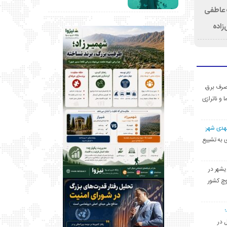
ت عاطفی
زاده
ی مصرف برق،
ا و ناترازی
مهدی شهر:
یشهری به تشییع
یشهر در
وچ کشور
ل در