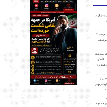
 میلیارد ریال از
مروز؛ «جنگ
هوشمند
در مدیریت
بت کاهش
قرار همدلی»
ر اربعین از
ی اعزام در
ت
زیست‌بوم