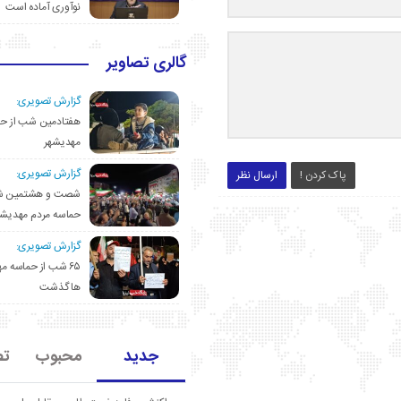
نوآوری آماده است
گالری تصاویر
گزارش تصویری:
هفتادمین شب از حم
مهدیشهر
گزارش تصویری:
پاک کردن !
ارسال نظر
شصت و هشتمین ش
حماسه مردم مهدیشه
گزارش تصویری:
۶۵ شب از حماسه 
ها گذشت
جدید
محبوب
تص