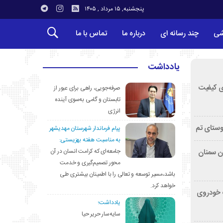
پنجشنبه, ۱۵ مرداد , ۱۴۰۵
شی
چند رسانه ای
درباره ما
تماس با ما
یادداشت
ی کیفیت
صرفه‌جویی، راهی برای عبور از
تابستان و گامی به‌سوی آینده
انرژی
وستای تم
پیام فرماندار شهرستان مهدیشهر
به مناسبت هفته بهزیستی:
جامعه‌ای که کرامت انسان در آن
تان سمنان
محور تصمیم‌گیری و خدمت
باشد،مسیر توسعه و تعالی را با اطمینان بیشتری طی
خواهد کرد.
کشف خودروی
یادداشت؛
سایه‌سار حریر حیا