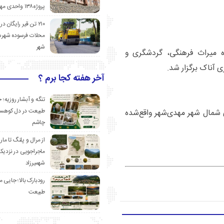
پروژه۱۳۸ واحدی مهدیشهر
۲۱۰ تن قیر رایگان در
محلات فرسوده شهرس
شهر
ره میراث فرهنگی، گردشگری و
آناک برگزار شد.
آخر هفته کجا برم ؟
تنگه و آبشار روزیه؛ 
طبیعت در دل کوهست
ین‌المللی شهمیرزاد در ۵ کیلومتری شمال شهر مهدی‌شهر واقع‌شده
چاشم
از مرال و پلنگ تا مار
ماجراجویی در نزدیک
شهمیرزاد
رودبارک بالا؛ جایی می
طبیعت