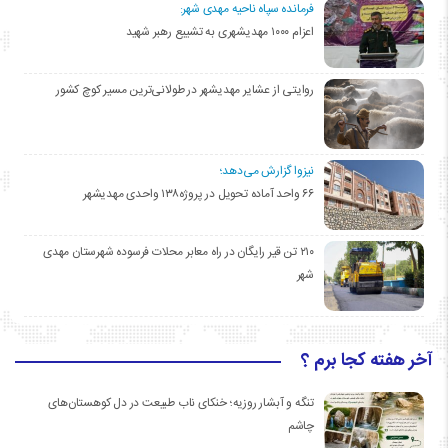
فرمانده سپاه ناحیه مهدی شهر:
اعزام ۱۰۰۰ مهدیشهری به تشییع رهبر شهید
روایتی از عشایر مهدیشهر در طولانی‌ترین مسیر کوچ کشور
نیزوا گزارش می‌دهد؛
۶۶ واحد آماده تحویل در پروژه۱۳۸ واحدی مهدیشهر
۲۱۰ تن قیر رایگان در راه معابر محلات فرسوده شهرستان مهدی
شهر
آخر هفته کجا برم ؟
تنگه و آبشار روزیه؛ خنکای ناب طبیعت در دل کوهستان‌های
چاشم