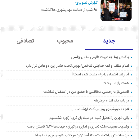
گزارش تصویری:
۶۵ شب از حماسه مهدیشهری ها گذشت
جدید
محبوب
تصادفی
واکنش یوفا به غیبت طارمی مقابل چلسی
اعلام سقف و کف حمایتی شاخص/بورس تحت فشار این دو عامل قرار دارد
آیا رشد اقتصادی ایران مثبت شده است؟
هفت راز سال ۲۰۲۰
قاسمی‌نژاد: رحمتی مخالفتی با حضور من در استقلال نداشت
در باب یک اقدام پرهزینه
فاجعه خورشیدی روی نیمکت ارزشمند ملی
زالی: تهران را تعطیل کنید؛ در مبتلایان کرونا رکورد شکستیم
وضعیت عجیب ملک تجاری و اداری در تهران/ قیمت‌ها ۳۰% کاهش یافت
مردِ خاکستری انتخابات ۱۴۰۰ آمد /دردسر کلاب هاوس برای کاندیداها