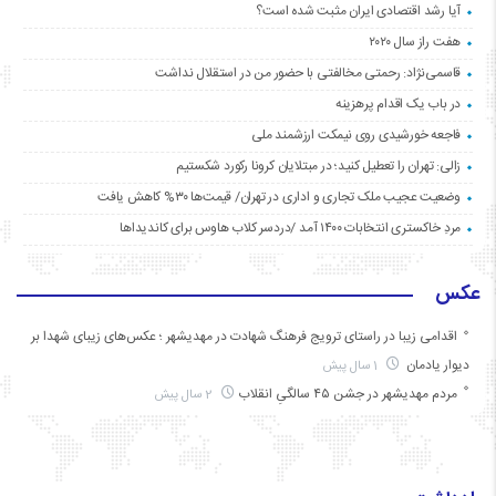
آیا رشد اقتصادی ایران مثبت شده است؟
هفت راز سال ۲۰۲۰
قاسمی‌نژاد: رحمتی مخالفتی با حضور من در استقلال نداشت
در باب یک اقدام پرهزینه
فاجعه خورشیدی روی نیمکت ارزشمند ملی
زالی: تهران را تعطیل کنید؛ در مبتلایان کرونا رکورد شکستیم
وضعیت عجیب ملک تجاری و اداری در تهران/ قیمت‌ها ۳۰% کاهش یافت
مردِ خاکستری انتخابات ۱۴۰۰ آمد /دردسر کلاب هاوس برای کاندیداها
عکس
اقدامی زیبا در راستای ترویج فرهنگ شهادت در مهدیشهر ؛ عکس‌های زیبای شهدا بر
دیوار یادمان
1 سال پیش
مردم مهدیشهر در جشن ۴۵ سالگیِ انقلاب
2 سال پیش