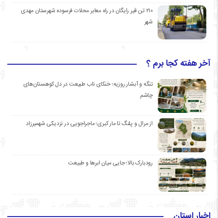
۲۱۰ تن قیر رایگان در راه معابر محلات فرسوده شهرستان مهدی
شهر
آخر هفته کجا برم ؟
تنگه و آبشار روزیه؛ خنکای ناب طبیعت در دل کوهستان‌های
چاشم
از مرال و پلنگ تا مار کبری؛ ماجراجویی در نزدیکی شهمیرزاد
رودبارک بالا؛ جایی میان ابرها و طبیعت
اخبار استان