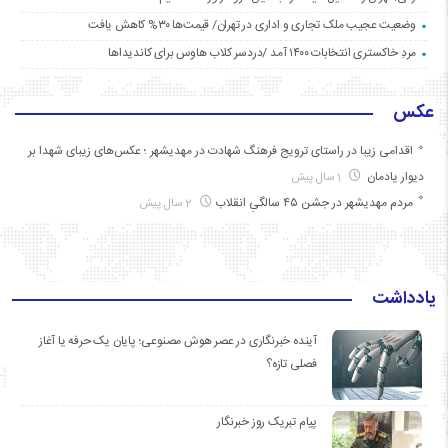
وضعیت عجیب ملک تجاری و اداری در تهران/ قیمت‌ها ۳۰% کاهش یافت
مردِ خاکستری انتخابات ۱۴۰۰ آمد /دردسر کلاب هاوس برای کاندیداها
عکس
اقدامی زیبا در راستای ترویج فرهنگ شهادت در مهدیشهر ؛ عکس‌های زیبای شهدا بر
دیوار یادمان
1 سال پیش
مردم مهدیشهر در جشن ۴۵ سالگیِ انقلاب
2 سال پیش
یادداشت
آینده خبرنگاری در عصر هوش مصنوعی؛ پایان یک حرفه یا آغاز
فصلی تازه؟
پیام تبریک روز خبرنگار