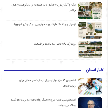
تنگه و آبشار روزیه؛ خنکای ناب طبیعت در دل کوهستان‌های
چاشم
از مرال و پلنگ تا مار کبری؛ ماجراجویی در نزدیکی شهمیرزاد
رودبارک بالا؛ جایی میان ابرها و طبیعت
اخبار استان
تخصیص ۱۸ هزار میلیارد ریال از مالیات در سمنان برای
زیرساخت‌ها
انسجام ملی لازمه امروز؛ «جنگ روایت‌ها» مدیریت هوشمند
رسانه می‌خواهد