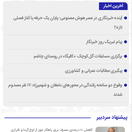
آخرین اخبار
آینده خبرنگاری در عصر هوش مصنوعی؛ پایان یک حرفه یا آغاز فصلی
تازه؟
پیام تبریک روز خبرنگار
برگزاری مسابقات گل‌کوچک «کالیگا» در روستای چاشم
پیگیری مطالبات عمرانی و کشاورزی
وقوع دو سانحه رانندگی در محورهای دامغان و شهمیرزاد؛ ۱۷ نفر مصدوم
شدند
پیشنهاد سردبیر
کاهش ۱۰ درصدی مصرف برق، راهکار عبور از اوج گرما و ناترازی