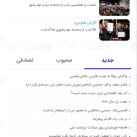
شصت و هشتمین شب از حماسه مردم مهدیشهر
گزارش تصویری:
۶۵ شب از حماسه مهدیشهری ها گذشت
جدید
محبوب
تصادفی
واکنش یوفا به غیبت طارمی مقابل چلسی
اعلام سقف و کف حمایتی شاخص/بورس تحت فشار این دو عامل قرار دارد
آیا رشد اقتصادی ایران مثبت شده است؟
هفت راز سال ۲۰۲۰
قاسمی‌نژاد: رحمتی مخالفتی با حضور من در استقلال نداشت
در باب یک اقدام پرهزینه
فاجعه خورشیدی روی نیمکت ارزشمند ملی
زالی: تهران را تعطیل کنید؛ در مبتلایان کرونا رکورد شکستیم