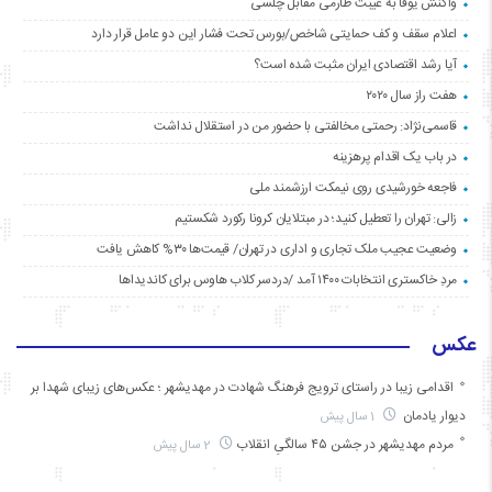
واکنش یوفا به غیبت طارمی مقابل چلسی
اعلام سقف و کف حمایتی شاخص/بورس تحت فشار این دو عامل قرار دارد
آیا رشد اقتصادی ایران مثبت شده است؟
هفت راز سال ۲۰۲۰
قاسمی‌نژاد: رحمتی مخالفتی با حضور من در استقلال نداشت
در باب یک اقدام پرهزینه
فاجعه خورشیدی روی نیمکت ارزشمند ملی
زالی: تهران را تعطیل کنید؛ در مبتلایان کرونا رکورد شکستیم
وضعیت عجیب ملک تجاری و اداری در تهران/ قیمت‌ها ۳۰% کاهش یافت
مردِ خاکستری انتخابات ۱۴۰۰ آمد /دردسر کلاب هاوس برای کاندیداها
عکس
اقدامی زیبا در راستای ترویج فرهنگ شهادت در مهدیشهر ؛ عکس‌های زیبای شهدا بر
دیوار یادمان
1 سال پیش
مردم مهدیشهر در جشن ۴۵ سالگیِ انقلاب
2 سال پیش