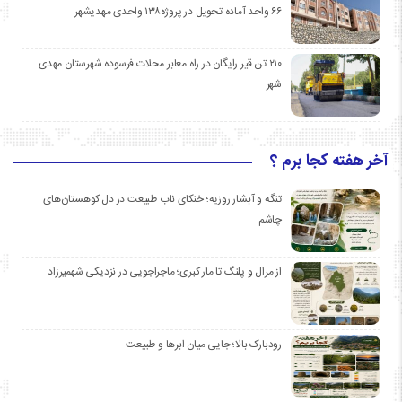
۶۶ واحد آماده تحویل در پروژه۱۳۸ واحدی مهدیشهر
۲۱۰ تن قیر رایگان در راه معابر محلات فرسوده شهرستان مهدی
شهر
آخر هفته کجا برم ؟
تنگه و آبشار روزیه؛ خنکای ناب طبیعت در دل کوهستان‌های
چاشم
از مرال و پلنگ تا مار کبری؛ ماجراجویی در نزدیکی شهمیرزاد
رودبارک بالا؛ جایی میان ابرها و طبیعت