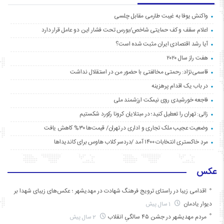
واکنش یوفا به غیبت طارمی مقابل چلسی
اعلام سقف و کف حمایتی شاخص/بورس تحت فشار این دو عامل قرار دارد
آیا رشد اقتصادی ایران مثبت شده است؟
هفت راز سال ۲۰۲۰
قاسمی‌نژاد: رحمتی مخالفتی با حضور من در استقلال نداشت
در باب یک اقدام پرهزینه
فاجعه خورشیدی روی نیمکت ارزشمند ملی
زالی: تهران را تعطیل کنید؛ در مبتلایان کرونا رکورد شکستیم
وضعیت عجیب ملک تجاری و اداری در تهران/ قیمت‌ها ۳۰% کاهش یافت
مردِ خاکستری انتخابات ۱۴۰۰ آمد /دردسر کلاب هاوس برای کاندیداها
عکس
اقدامی زیبا در راستای ترویج فرهنگ شهادت در مهدیشهر ؛ عکس‌های زیبای شهدا بر
دیوار یادمان
1 سال پیش
مردم مهدیشهر در جشن ۴۵ سالگیِ انقلاب
2 سال پیش