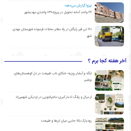
نیزوا گزارش می‌دهد؛
۶۶ واحد آماده تحویل در پروژه۱۳۸ واحدی مهدیشهر
۲۱۰ تن قیر رایگان در راه معابر محلات فرسوده شهرستان مهدی
شهر
آخر هفته کجا برم ؟
تنگه و آبشار روزیه؛ خنکای ناب طبیعت در دل کوهستان‌های
چاشم
از مرال و پلنگ تا مار کبری؛ ماجراجویی در نزدیکی شهمیرزاد
رودبارک بالا؛ جایی میان ابرها و طبیعت